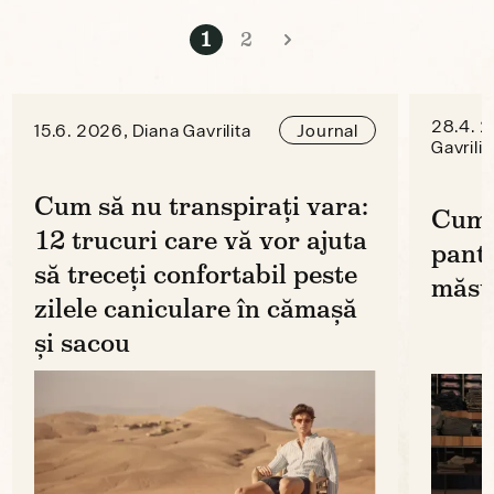
1
2
28.4. 2
15.6. 2026, Diana Gavrilita
Journal
Gavrilit
Cum să nu transpirați vara:
Cum 
12 trucuri care vă vor ajuta
panta
să treceți confortabil peste
măsu
zilele caniculare în cămașă
și sacou