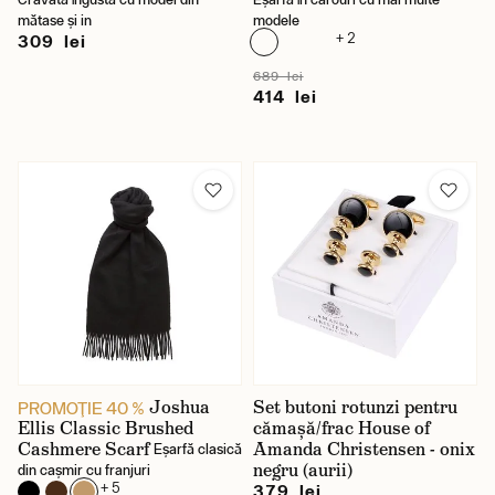
mătase și in
modele
+ 2
309 lei
689 lei
414 lei
Joshua
Set butoni rotunzi pentru
PROMOŢIE 40 %
Ellis Classic Brushed
cămașă/frac House of
Cashmere Scarf
Amanda Christensen - onix
Eșarfă clasică
negru (aurii)
din cașmir cu franjuri
+ 5
379 lei