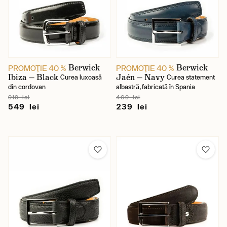
Berwick
Berwick
PROMOŢIE 40 %
PROMOŢIE 40 %
Ibiza — Black
Jaén — Navy
Curea luxoasă
Curea statement
din cordovan
albastră, fabricată în Spania
919 lei
409 lei
549 lei
239 lei