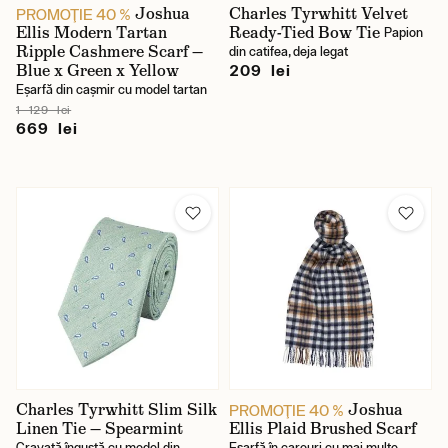
Joshua
Charles Tyrwhitt Velvet
PROMOŢIE 40 %
Ellis Modern Tartan
Ready-Tied Bow Tie
Papion
Ripple Cashmere Scarf —
din catifea, deja legat
Blue x Green x Yellow
209 lei
Eșarfă din cașmir cu model tartan
1 129 lei
669 lei
Charles Tyrwhitt Slim Silk
Joshua
PROMOŢIE 40 %
Linen Tie — Spearmint
Ellis Plaid Brushed Scarf
Cravată îngustă cu model din
Eșarfă în carouri cu mai multe