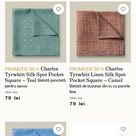
Charles
Charles
PROMOŢIE 50 %
PROMOŢIE 50 %
Tyrwhitt Silk Spot Pocket
Tyrwhitt Linen Silk Spot
Square — Teal
Pocket Square — Camel
Batistă punctată
pentru sacou
Batistă de buzunar din in, cu puncte
fine
159 lei
79 lei
159 lei
79 lei