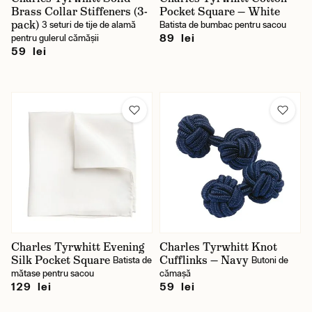
Brass Collar Stiffeners (3-
Pocket Square — White
pack)
3 seturi de tije de alamă
Batista de bumbac pentru sacou
89 lei
pentru gulerul cămășii
59 lei
Charles Tyrwhitt Evening
Charles Tyrwhitt Knot
Silk Pocket Square
Cufflinks — Navy
Batista de
Butoni de
mătase pentru sacou
cămașă
129 lei
59 lei