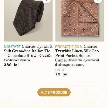
Charles Tyrwhitt
Charles
NOUTATE
PROMOŢIE 50 %
Silk Grenadine Italian Tie
Tyrwhitt Linen/Silk Geo
— Chocolate Brown
Print Pocket Square —
Cravată
Camel
tradițională italiană
Batistă din in, cu model
389 lei
distinct, pentru sacou
159 lei
79 lei
ALTE PRODUSE