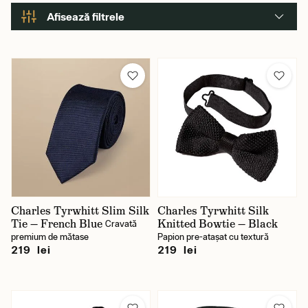
Afisează filtrele
Brand
Berwick
Charles Tyrwhitt
House of Amanda Christensen
Joshua Ellis 1767
Charles Tyrwhitt Slim Silk
Charles Tyrwhitt Silk
Tie — French Blue
Knitted Bowtie — Black
Cravată
Preț
premium de mătase
Papion pre-atașat cu textură
219 lei
219 lei