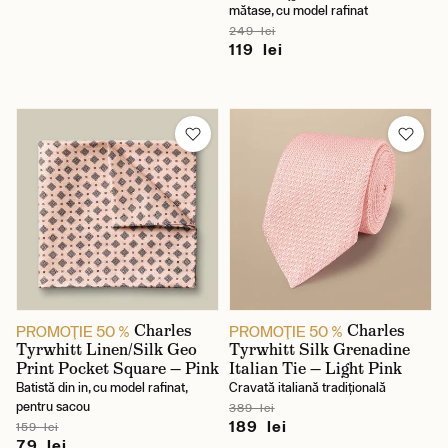
mătase, cu model rafinat
249 lei
119 lei
Charles
Charles
PROMOŢIE 50 %
PROMOŢIE 50 %
Tyrwhitt Linen/Silk Geo
Tyrwhitt Silk Grenadine
Print Pocket Square — Pink
Italian Tie — Light Pink
Batistă din in, cu model rafinat,
Cravată italiană tradițională
pentru sacou
389 lei
189 lei
159 lei
79 lei