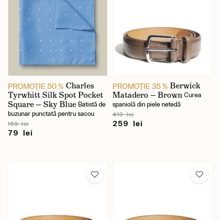
Charles
Berwick
PROMOŢIE 50 %
PROMOŢIE 35 %
Tyrwhitt Silk Spot Pocket
Matadero — Brown
Curea
Square — Sky Blue
Batistă de
spaniolă din piele netedă
buzunar punctată pentru sacou
419 lei
259 lei
159 lei
79 lei