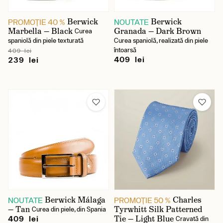
Berwick
Berwick
PROMOŢIE 40 %
NOUTATE
Marbella — Black
Granada — Dark Brown
Curea
spaniolă din piele texturată
Curea spaniolă, realizată din piele
întoarsă
409 lei
409 lei
239 lei
Berwick Málaga
Charles
NOUTATE
PROMOŢIE 50 %
— Tan
Tyrwhitt Silk Patterned
Curea din piele, din Spania
Tie — Light Blue
409 lei
Cravată din