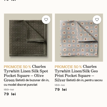
Charles
Charles
PROMOŢIE 50 %
PROMOŢIE 50 %
Tyrwhitt Linen Silk Spot
Tyrwhitt Linen/Silk Geo
Pocket Square — Olive
Print Pocket Square —
Green
Silver
Batistă de buzunar din in,
Batistă din in, pentru sacou
cu model discret punctat
159 lei
79 lei
159 lei
79 lei