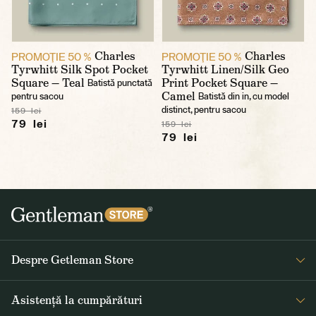
Charles
Charles
PROMOŢIE 50 %
PROMOŢIE 50 %
Tyrwhitt Silk Spot Pocket
Tyrwhitt Linen/Silk Geo
Square — Teal
Print Pocket Square —
Batistă punctată
Camel
pentru sacou
Batistă din in, cu model
distinct, pentru sacou
159 lei
79 lei
159 lei
79 lei
Despre Getleman Store
Despre noi
Asistență la cumpărături
Blog