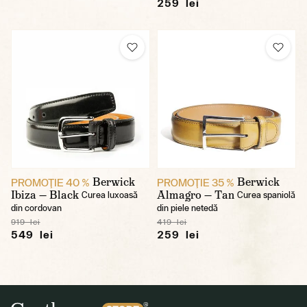
259 lei
Berwick
Berwick
PROMOŢIE 40 %
PROMOŢIE 35 %
Ibiza — Black
Almagro — Tan
Curea luxoasă
Curea spaniolă
din cordovan
din piele netedă
919 lei
419 lei
549 lei
259 lei