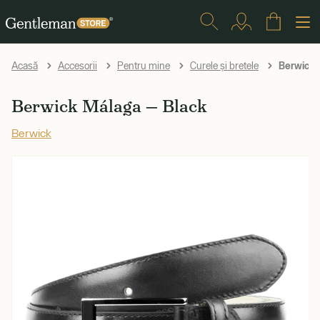
Berwick 
Acasă
Accesorii
Pentru mine
Curele și bretele
Berwick Málaga — Black
Berwick