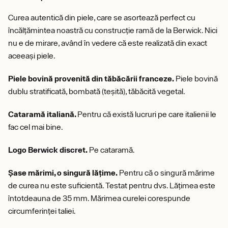
Curea autentică din piele, care se asortează perfect cu
încălțămintea noastră cu construcție ramă de la Berwick. Nici
nu e de mirare, având în vedere că este realizată din exact
aceeași piele.
Piele bovină provenită din tăbăcării franceze.
Piele bovină
dublu stratificată, bombată (teșită), tăbăcită vegetal.
Cataramă italiană.
Pentru că există lucruri pe care italienii le
fac cel mai bine.
Logo Berwick discret.
Pe cataramă.
Șase mărimi, o singură lățime.
Pentru că o singură mărime
de curea nu este suficientă. Testat pentru dvs. Lățimea este
întotdeauna de 35 mm. Mărimea curelei corespunde
circumferinței taliei.