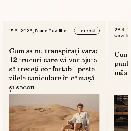
28.4. 2
15.6. 2026, Diana Gavrilita
Journal
Gavrilit
Cum să nu transpirați vara:
Cum 
12 trucuri care vă vor ajuta
panta
să treceți confortabil peste
măsu
zilele caniculare în cămașă
și sacou