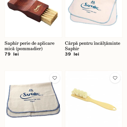
Saphir perie de aplicare
Cârpă pentru încălțăminte
mică (pommadier)
Saphir
79 lei
39 lei