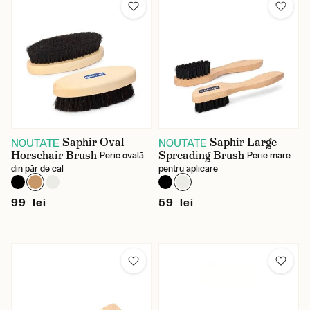
Saphir Oval
Saphir Large
NOUTATE
NOUTATE
Horsehair Brush
Spreading Brush
Perie ovală
Perie mare
din păr de cal
pentru aplicare
99 lei
59 lei