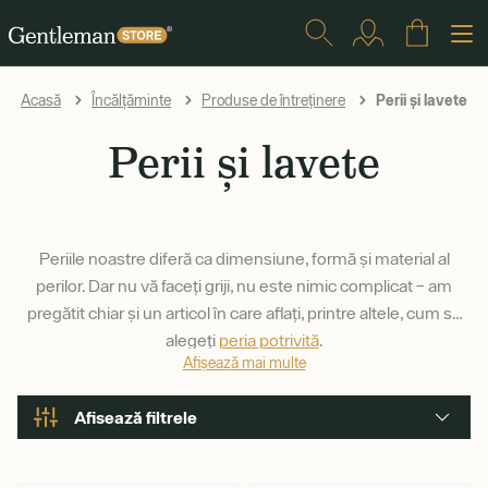
Perii și lavete
Acasă
Încălțăminte
Produse de întreținere
Perii și lavete
Periile noastre diferă ca dimensiune, formă și material al
perilor. Dar nu vă faceți griji, nu este nimic complicat – am
pregătit chiar și un articol în care aflați, printre altele, cum să
alegeți
peria potrivită
.
Afișează mai multe
Afisează filtrele