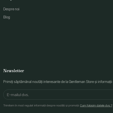
Despre noi
Blog
Newsletter
Primiți săptămânal noutăți interesante de la Gentleman Store și informații
Trimitem în mod regulat informații despre noutăți și promoții.
Cum folosim datele dvs.?