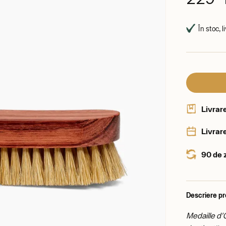
În stoc, 
Livrar
Livrare
90 de 
Descriere p
Medaille d'