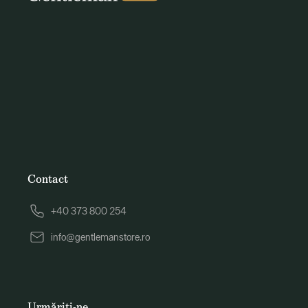
Contact
+40 373 800 254
info@gentlemanstore.ro
Urmăriți-ne