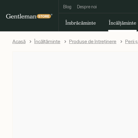
Blog
Despre noi
Îmbrăcăminte
Încălțăminte
Acasă
Încălțăminte
Produse de întreținere
Perii ș