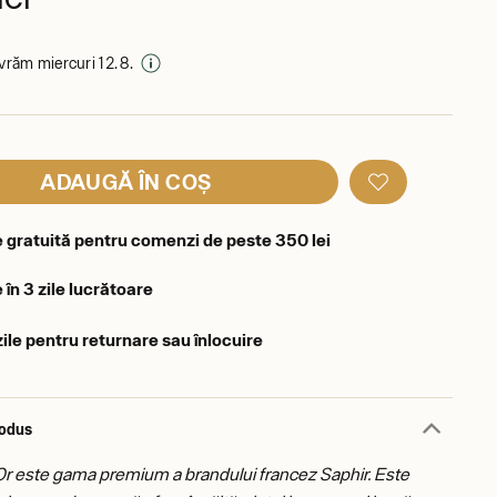
livrăm miercuri 12. 8.
ADAUGĂ ÎN COȘ
e gratuită pentru comenzi de peste 350 lei
 în 3 zile lucrătoare
zile pentru returnare sau înlocuire
rodus
Or este gama premium a brandului francez Saphir. Este