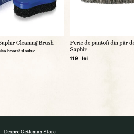
Saphir Cleaning Brush
Perie de pantofi din păr d
Saphir
elea întoarsă și nubuc
119 lei
Despre Getleman Store