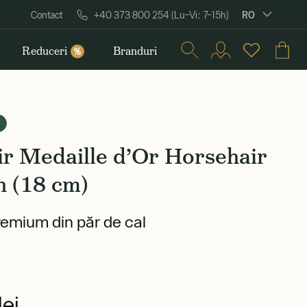
RO
Contact
+40 373 800 254 (Lu–Vi: 7–15h)
Reduceri
Branduri
%
r Medaille d’Or Horsehair
h (18 cm)
remium din păr de cal
ei