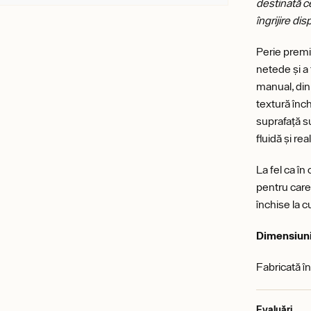
destinată c
îngrijire dis
Perie premiu
netede și a 
manual, din
textură înch
suprafață su
fluidă și re
La fel ca în 
pentru care
închise la c
Dimensiun
Fabricată în
Evaluări