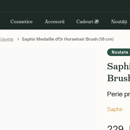
Cosmetice
Accesorii
Cadouri 🎁
Noutăți
i lavete
Saphir Medaille d’Or Horsehair Brush (18 cm)
Noutate
Saphi
Brus
Perie p
Saphir
229 l