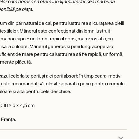
elor care doresc să ofere încălțămintei lor cea mai bună
ponibilă pe piață.
m din păr natural de cal, pentru lustruirea și curățarea pielii
textilelor. Mânerul este confecționat din lemn lustruit
 mahon sipo – un lemn tropical dens, maro-roșiatic, cu
isă la culoare. Mânerul generos și perii lungi acoperă o
ficient de mare pentru ca lustruirea să fie rapidă, uniformă,
almente plăcută.
cazul celorlalte perii, și aici perii absorb în timp ceara, motiv
 este recomandat să folosiți separat o perie pentru cremele
uloare și alta pentru cele deschise.
i
: 18 × 5 × 4,5 cm
 Franța.