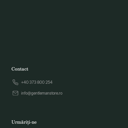
Contact
+40 373 800 254
info@gentlemanstore.ro
Urmăriți-ne