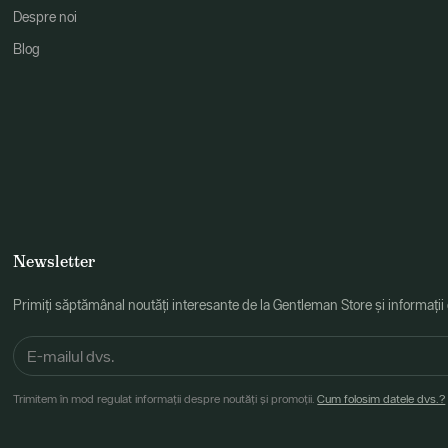
Despre noi
Blog
Newsletter
Primiți săptămânal noutăți interesante de la Gentleman Store și informații
Trimitem în mod regulat informații despre noutăți și promoții.
Cum folosim datele dvs.?