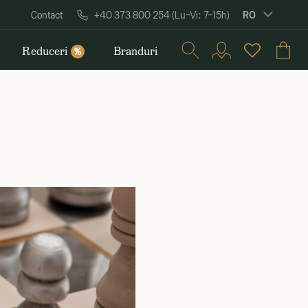
RO
Contact
+40 373 800 254 (Lu–Vi: 7–15h)
Reduceri
Branduri
%