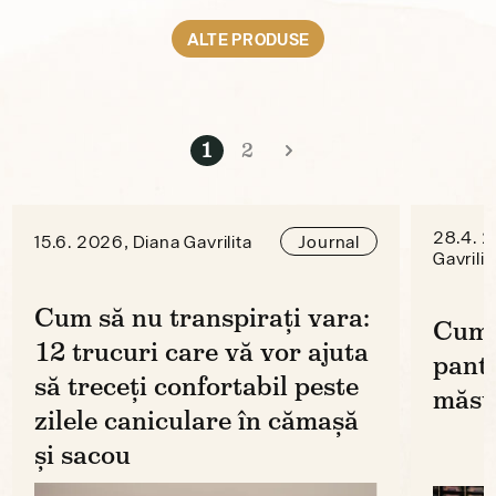
ALTE PRODUSE
1
2
28.4. 2
15.6. 2026, Diana Gavrilita
Journal
Gavrilit
Cum să nu transpirați vara:
Cum 
12 trucuri care vă vor ajuta
panta
să treceți confortabil peste
măsu
zilele caniculare în cămașă
și sacou