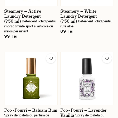
Steamery — Active
Steamery — White
Laundry Detergent
Laundry Detergent
(750 ml)
(750 ml)
Detergent lichid pentru
Detergent lichid pentru
îmbrăcăminte sport și articole cu
rufe albe
89 lei
miros persistent
99 lei
Poo~Pourri — Balsam Bum
Poo~Pourri — Lavender
Vanilla
Spray de toaletă cu parfum de
Spray de toaletă cu