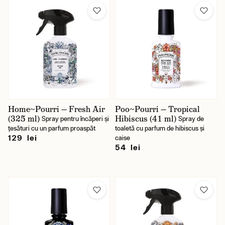
Home~Pourri — Fresh Air
Poo~Pourri — Tropical
(325 ml)
Hibiscus (41 ml)
Spray pentru încăperi și
Spray de
țesături cu un parfum proaspăt
toaletă cu parfum de hibiscus și
129 lei
caise
54 lei