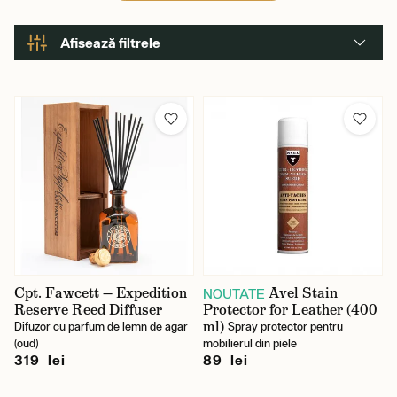
Afisează filtrele
Brand
Avel
Captain Fawcett
Gestalten
Kent
Lexon
Cpt. Fawcett — Expedition
Avel Stain
NOUTATE
Reserve Reed Diffuser
Protector for Leather (400
Morgan's
ml)
Difuzor cu parfum de lemn de agar
Spray protector pentru
(oud)
mobilierul din piele
Printworks
319 lei
89 lei
Steamery