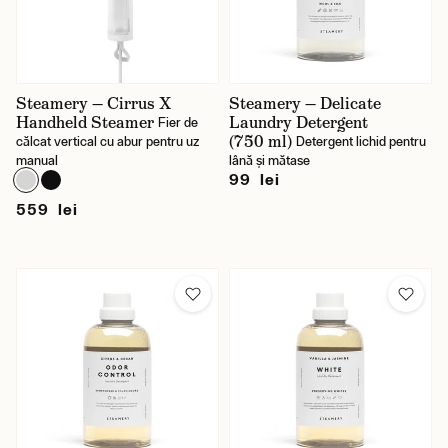
Steamery — Cirrus X
Steamery — Delicate
Handheld Steamer
Laundry Detergent
Fier de
(750 ml)
călcat vertical cu abur pentru uz
Detergent lichid pentru
manual
lână și mătase
99 lei
559 lei