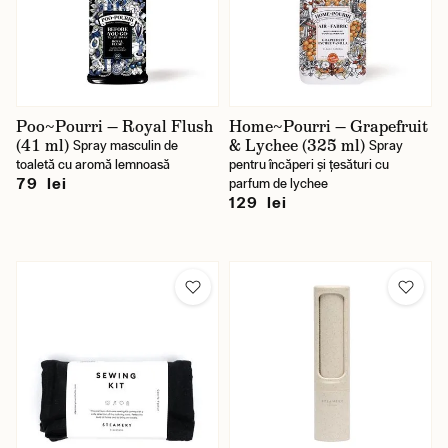
Poo~Pourri — Royal Flush
Home~Pourri — Grapefruit
(41 ml)
& Lychee (325 ml)
Spray masculin de
Spray
toaletă cu aromă lemnoasă
pentru încăperi și țesături cu
79 lei
parfum de lychee
129 lei