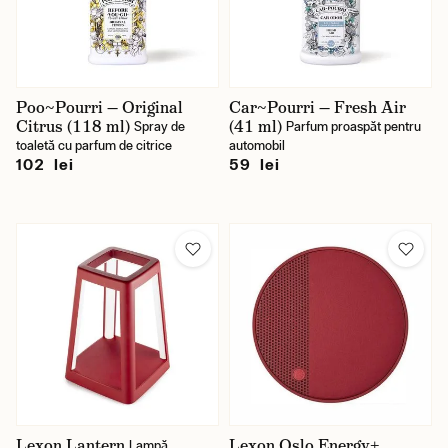
Poo~Pourri — Original
Car~Pourri — Fresh Air
Citrus (118 ml)
(41 ml)
Spray de
Parfum proaspăt pentru
toaletă cu parfum de citrice
automobil
102 lei
59 lei
Lexon Lantern
Lexon Oslo Energy+
Lampă