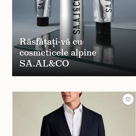
Răsfățați-vă cu
cosmeticele alpine
SA.AL&CO