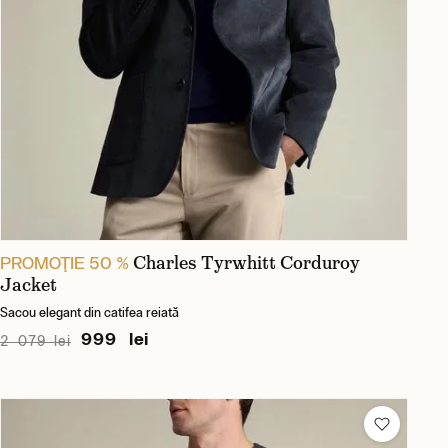
Charles Tyrwhitt Corduroy
PROMOŢIE 50 %
Jacket
Sacou elegant din catifea reiată
999 lei
2 079 lei