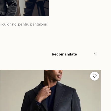
 culori noi pentru pantalonii
Recomandate