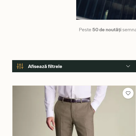
Peste
50 de noutăți
semnate
Afisează filtrele