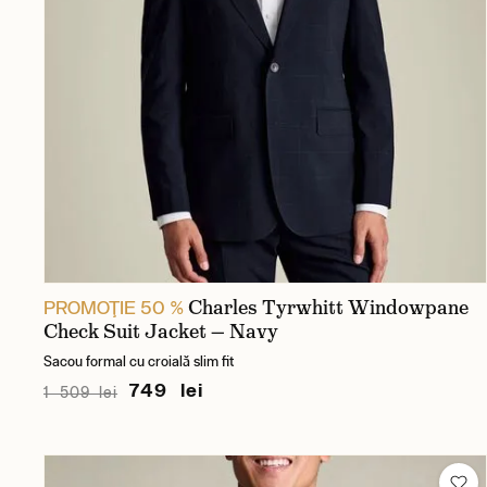
Charles Tyrwhitt Windowpane
PROMOŢIE 50 %
Check Suit Jacket — Navy
Sacou formal cu croială slim fit
749 lei
1 509 lei