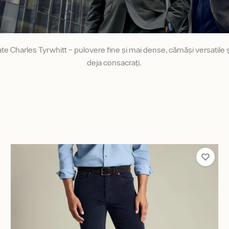
 Charles Tyrwhitt – pulovere fine și mai dense, cămăși versatile și
deja consacrați.