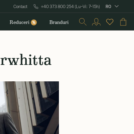
RO
Contact
+40 373 800 254 (Lu–Vi: 7–15h)
Reduceri
Branduri
%
yrwhitta