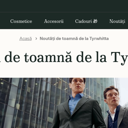
Cosmetice
Accesorii
Cadouri 🎁
Noutăți
Acasă
Noutăți de toamnă de la Tyrwhitta
 de toamnă de la T