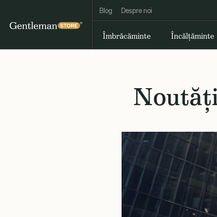
Blog
Despre noi
Îmbrăcăminte
Încălțăminte
Noutăți