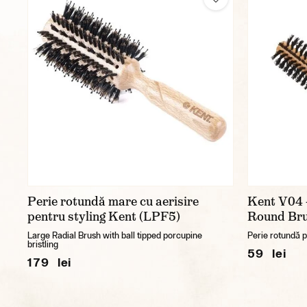
Perie rotundă mare cu aerisire
Kent V04 —
pentru styling Kent (LPF5)
Round Bru
Large Radial Brush with ball tipped porcupine
Perie rotundă pe
bristling
59 lei
179 lei