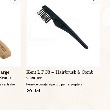
Large
Kent L PC3 — Hairbrush & Comb
 Brush
Cleaner
 ventilație
Perie de curățare pentru perii și piepteni
29 lei