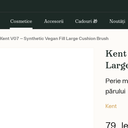
Cosmetice
Accesorii
Cadouri 🎁
Noutăți
Kent V07 — Synthetic Vegan Fill Large Cushion Brush
Kent 
Larg
Perie m
părului
Kent
79 le