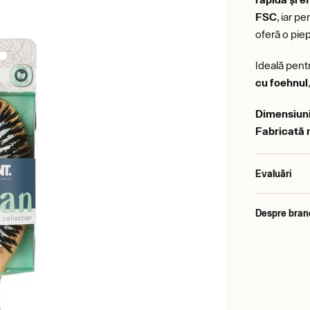
FSC
, iar p
oferă o piep
Ideală pen
cu foehnul
Dimensiun
Fabricată m
Evaluări
Despre bran