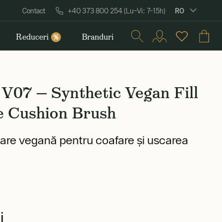
RO
Contact
+40 373 800 254 (Lu–Vi: 7–15h)
Reduceri
Branduri
%
V07 — Synthetic Vegan Fill
e Cushion Brush
are vegană pentru coafare și uscarea
i