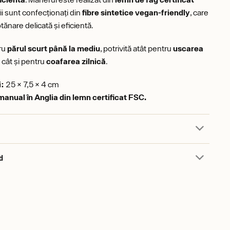
erii sunt confecționați din
fibre sintetice vegan-friendly
, care
tănare delicată și eficientă.
tru
părul scurt până la mediu
, potrivită atât pentru
uscarea
, cât și pentru
coafarea zilnică
.
i:
25 × 7,5 × 4 cm
anual în Anglia din lemn certificat FSC.
d