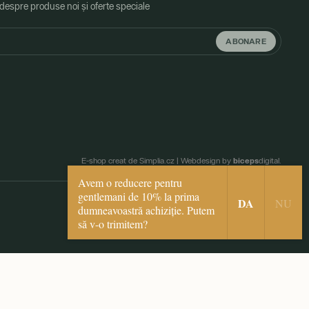
 despre produse noi și oferte speciale
ABONARE
biceps
E-shop creat de Simplia.cz
|
Webdesign by
digital.
Avem o reducere pentru
gentlemani de 10% la prima
DA
NU
dumneavoastră achiziție. Putem
să v-o trimitem?