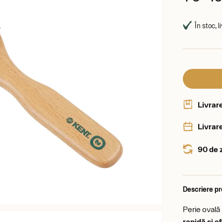
În stoc, 
Livrar
Livrare
90 de 
Descriere p
Perie ovală
rapidă și e