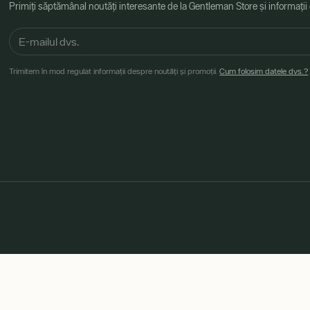
Primiți săptămânal noutăți interesante de la Gentleman Store și informații
Trimitem în mod regulat informații despre noutăți și promoții.
Cum folosim datele dvs.?