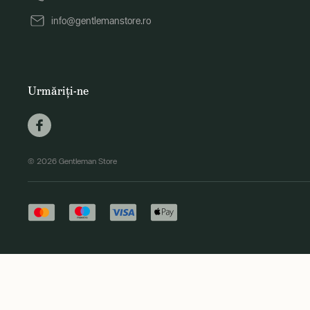
info@gentlemanstore.ro
Urmăriți-ne
© 2026 Gentleman Store