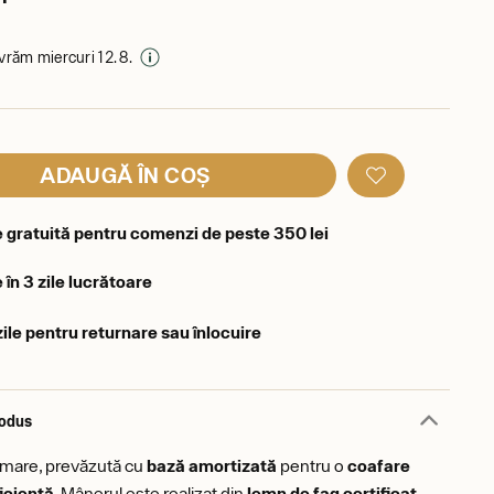
livrăm miercuri 12. 8.
ADAUGĂ ÎN COȘ
e gratuită pentru comenzi de peste 350 lei
 în 3 zile lucrătoare
zile pentru returnare sau înlocuire
rodus
 mare, prevăzută cu
bază amortizată
pentru o
coafare
ficientă
. Mânerul este realizat din
lemn de fag certificat