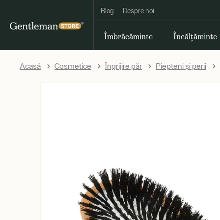
Blog
Despre noi
Îmbrăcăminte
Încălțăminte
Acasă
Cosmetice
Îngrijire păr
Piepteni și perii