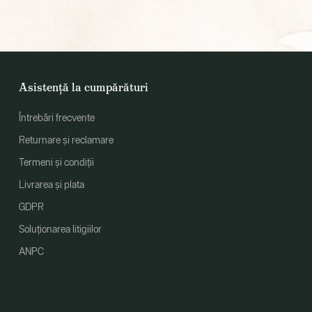
Asistență la cumpărături
Întrebări frecvente
Returnare și reclamare
Termeni și condiții
Livrarea și plata
GDPR
Soluționarea litigiilor
ANPC