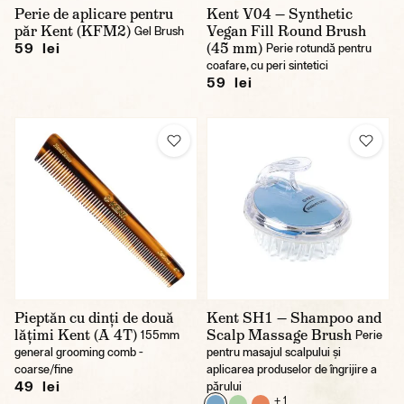
Perie de aplicare pentru
Kent V04 — Synthetic
păr Kent (KFM2)
Vegan Fill Round Brush
Gel Brush
(45 mm)
59 lei
Perie rotundă pentru
coafare, cu peri sintetici
59 lei
Pieptăn cu dinți de două
Kent SH1 — Shampoo and
lățimi Kent (A 4T)
Scalp Massage Brush
155mm
Perie
general grooming comb -
pentru masajul scalpului și
coarse/fine
aplicarea produselor de îngrijire a
49 lei
părului
+ 1