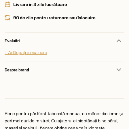
Livrare în 3 zile lucrătoare
90 de zile pentru returnare sau înlocuire
Evaluări
+ Adăugați o evaluare
Despre brand
Perie pentru păr Kent, fabricată manual, cu mâner din lemn și
peri mai duri de mistreț. Cu ajutorul ei pieptănați bine părul,
masați și scalpul - fiecare obține ceea ce își dorește.