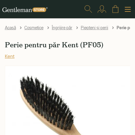
Perie pen
Acasă
Cosmetice
Îngrijire păr
Piepteni și perii
Perie pentru păr Kent (PF05)
Kent