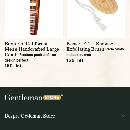
Baxter of California —
Kent FD11 — Shower
Men's Handcrafted Large
Exfoliating Brush
Perie ovală
Comb
Pieptene pentru păr cu
de baie cu șnur
129 lei
design perfect
159 lei
Despre Getleman Store
Despre noi