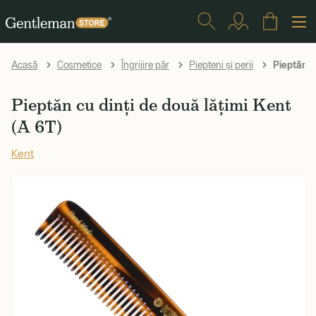
Pieptăn cu
Acasă
Cosmetice
Îngrijire păr
Piepteni și perii
Pieptăn cu dinți de două lățimi Kent
(A 6T)
Kent