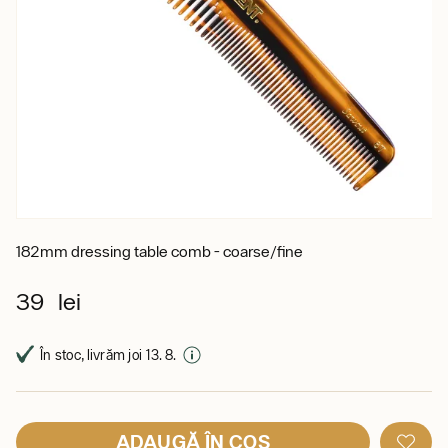
182mm dressing table comb - coarse/fine
39 lei
În stoc, livrăm joi 13. 8.
ADAUGĂ ÎN COȘ