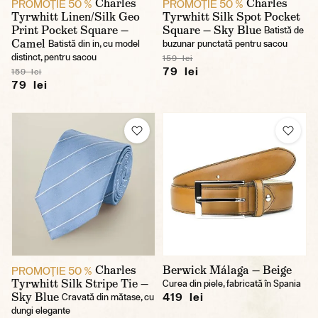
Charles
Charles
PROMOŢIE 50 %
PROMOŢIE 50 %
Tyrwhitt Linen/Silk Geo
Tyrwhitt Silk Spot Pocket
Print Pocket Square —
Square — Sky Blue
Batistă de
Camel
Batistă din in, cu model
buzunar punctată pentru sacou
distinct, pentru sacou
159 lei
79 lei
159 lei
79 lei
Charles
Berwick Málaga — Beige
PROMOŢIE 50 %
Tyrwhitt Silk Stripe Tie —
Curea din piele, fabricată în Spania
Sky Blue
419 lei
Cravată din mătase, cu
dungi elegante