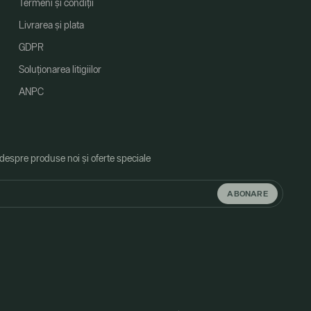
Termeni și condiții
Livrarea și plata
GDPR
Soluționarea litigiilor
ANPC
 despre produse noi și oferte speciale
ABONARE