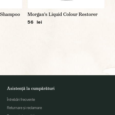
r Shampoo
Morgan’s Liquid Colour Restorer
56 lei
Asistență la cumpărături
Întrebări frecvente
Returnare și reclamare