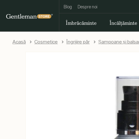
Blog
Despre noi
Îmbrăcăminte
Încălțăminte
Acasă
Cosmetice
Îngrijire păr
Șampoane și balsa