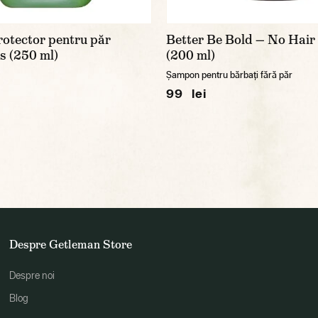
otector pentru păr
Better Be Bold — No Hai
s (250 ml)
(200 ml)
Șampon pentru bărbați fără păr
99 lei
Despre Getleman Store
Despre noi
Blog