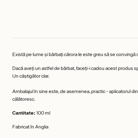
Există pe lume și bărbați cărora le este greu să se convingă
Dacă aveți un astfel de bărbat, faceți-i cadou acest produs s
Un câștigător clar.
Ambalajul în sine este, de asemenea, practic - aplicatorul din
călătoresc.
Cantitate:
100 ml
Fabricat în Anglia