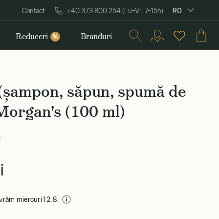
RO
Contact
+40 373 800 254 (Lu–Vi: 7–15h)
Reduceri
Branduri
%
 (șampon, săpun, spumă de
Morgan's (100 ml)
s
i
livrăm miercuri 12. 8.