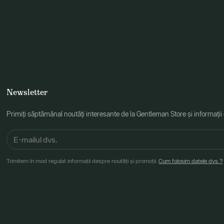
Newsletter
Primiți săptămânal noutăți interesante de la Gentleman Store și informații
Trimitem în mod regulat informații despre noutăți și promoții.
Cum folosim datele dvs.?