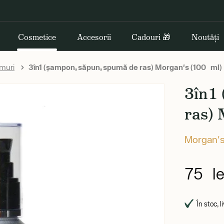
Cosmetice
Accesorii
Cadouri 🎁
Noutăți
muri
3în1 (șampon, săpun, spumă de ras) Morgan's (100 ml)
3în1
ras) 
Morgan'
75 le
În stoc, 