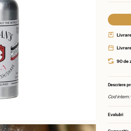
Livrar
Livrare
90 de 
Descriere p
Cod intern:
Evaluări