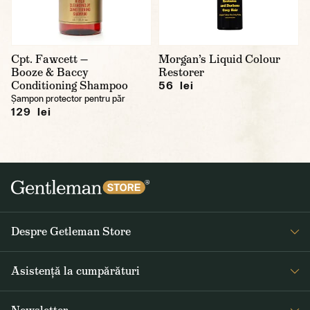
Cpt. Fawcett —
Morgan’s Liquid Colour
Booze & Baccy
Restorer
Conditioning Shampoo
56 lei
Șampon protector pentru păr
129 lei
Despre Getleman Store
Despre noi
Asistență la cumpărături
Blog
Întrebări frecvente