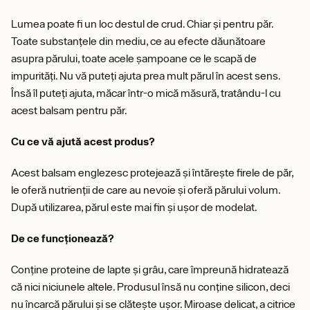
Lumea poate fi un loc destul de crud. Chiar și pentru păr.
Toate substanțele din mediu, ce au efecte dăunătoare
asupra părului, toate acele șampoane ce le scapă de
impurități. Nu vă puteți ajuta prea mult părul în acest sens.
Însă îl puteți ajuta, măcar într-o mică măsură, tratându-l cu
acest balsam pentru păr.
Cu ce vă ajută acest produs?
Acest balsam englezesc protejează și întărește firele de păr,
le oferă nutrienții de care au nevoie și oferă părului volum.
După utilizarea, părul este mai fin și ușor de modelat.
De ce funcționează?
Conține proteine de lapte și grâu, care împreună hidratează
că nici niciunele altele. Produsul însă nu conține silicon, deci
nu încarcă părului și se clătește ușor. Miroase delicat, a citrice