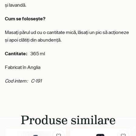
și lavandă.
Cum se folosește?
Masați părul ud cu o cantitate mică, lăsați un pic să acționeze
și apoi clătiți din abundență.
Cantitate:
365 ml
Fabricat în Anglia
Cod intern: C-191
Produse similare