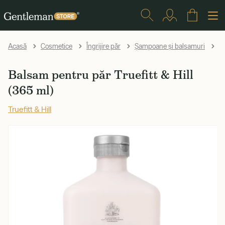
Ba
Acasă
Cosmetice
Îngrijire păr
Șampoane și balsamuri
Balsam pentru păr Truefitt & Hill
(365 ml)
Truefitt & Hill