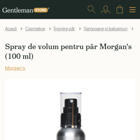
Sp
Acasă
Cosmetice
Îngrijire păr
Șampoane și balsamuri
Spray de volum pentru păr Morgan's
(100 ml)
Morgan's