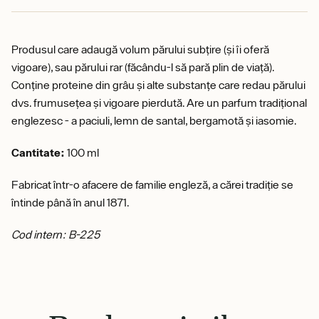
Produsul care adaugă volum părului subțire (și îi oferă
vigoare), sau părului rar (făcându-l să pară plin de viață).
Conține proteine din grâu și alte substanțe care redau părului
dvs. frumusețea și vigoare pierdută. Are un parfum tradițional
englezesc - a paciuli, lemn de santal, bergamotă și iasomie.
Cantitate:
100 ml
Fabricat într-o afacere de familie engleză, a cărei tradiție se
întinde până în anul 1871.
Cod intern: B-225