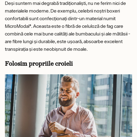
Deși suntem mai degrabă tradiționaliști, nu ne ferim nici de
materialele moderne. De exemplu, celebrii noștri boxeri
confortabili sunt confecționați dintr-un material numit
MicroModal®. Aceasta este o fibră de celuloză de fag care
combină cele mai bune calități ale bumbacului și ale mătăsii -
are fibre lungi și durabile, este ușoară, absoarbe excelent
transpirația și este neobișnuit de moale.
Folosim propriile croieli