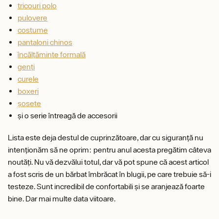
tricouri polo
pulovere
costume
pantaloni chinos
încălțăminte formală
genți
curele
boxeri
șosete
și o serie întreagă de accesorii
Lista este deja destul de cuprinzătoare, dar cu siguranță nu
intenționăm să ne oprim: pentru anul acesta pregătim câteva
noutăți. Nu vă dezvălui totul, dar vă pot spune că acest articol
a fost scris de un bărbat îmbrăcat în blugii, pe care trebuie să-i
testeze. Sunt incredibil de confortabili și se aranjează foarte
bine. Dar mai multe data viitoare.