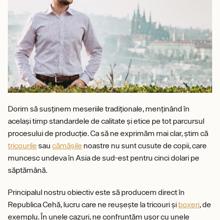
Dorim să susținem meseriile tradiționale, menținând în
același timp standardele de calitate și etice pe tot parcursul
procesului de producție. Ca să ne exprimăm mai clar, știm că
tricourile
sau
cămășile
noastre nu sunt cusute de copii, care
muncesc undeva în Asia de sud-est pentru cinci dolari pe
săptămână.
Principalul nostru obiectiv este să producem direct în
Republica Cehă, lucru care ne reușește la tricouri și
boxeri
, de
exemplu. În unele cazuri, ne confruntăm ușor cu unele