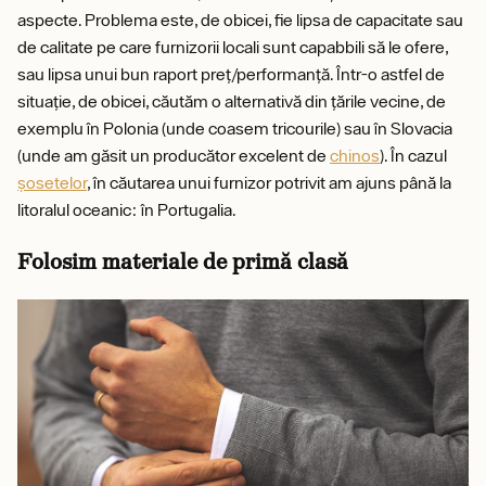
aspecte. Problema este, de obicei, fie lipsa de capacitate sau
de calitate pe care furnizorii locali sunt capabbili să le ofere,
sau lipsa unui bun raport preț/performanță. Într-o astfel de
situație, de obicei, căutăm o alternativă din țările vecine, de
exemplu în Polonia (unde coasem tricourile) sau în Slovacia
(unde am găsit un producător excelent de
chinos
). În cazul
șosetelor
, în căutarea unui furnizor potrivit am ajuns până la
litoralul oceanic: în Portugalia.
Folosim materiale de primă clasă