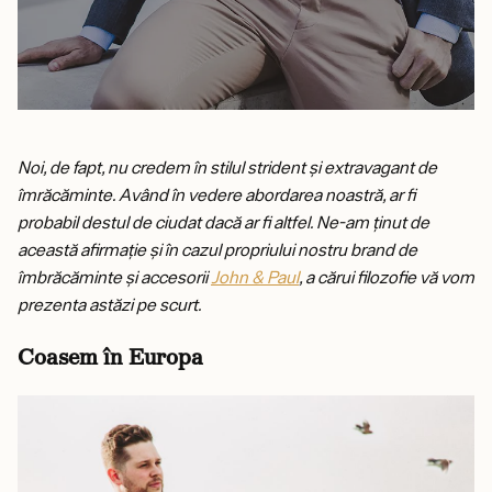
Noi, de fapt, nu credem în stilul strident și extravagant de
îmrăcăminte. Având în vedere abordarea noastră, ar fi
probabil destul de ciudat dacă ar fi altfel. Ne-am ținut de
această afirmație și în cazul propriului nostru brand de
îmbrăcăminte și accesorii
John & Paul
, a cărui filozofie vă vom
prezenta astăzi pe scurt.
Coasem în Europa