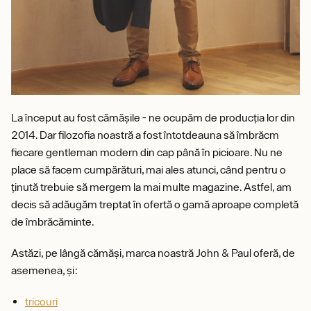
La început au fost cămășile - ne ocupăm de producția lor din
2014. Dar filozofia noastră a fost întotdeauna să îmbrăcm
fiecare gentleman modern din cap până în picioare. Nu ne
place să facem cumpărături, mai ales atunci, când pentru o
ținută trebuie să mergem la mai multe magazine. Astfel, am
decis să adăugăm treptat în ofertă o gamă aproape completă
de îmbrăcăminte.
Astăzi, pe lângă cămăși, marca noastră John & Paul oferă, de
asemenea, și:
tricouri