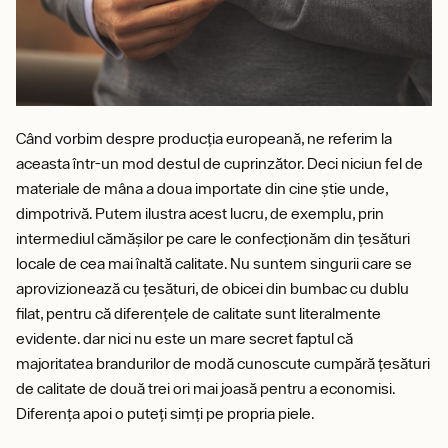
Când vorbim despre producția europeană, ne referim la
aceasta într-un mod destul de cuprinzător. Deci niciun fel de
materiale de mâna a doua importate din cine știe unde,
dimpotrivă. Putem ilustra acest lucru, de exemplu, prin
intermediul cămășilor pe care le confecționăm din țesături
locale de cea mai înaltă calitate. Nu suntem singurii care se
aprovizionează cu țesături, de obicei din bumbac cu dublu
filat, pentru că diferențele de calitate sunt literalmente
evidente. dar nici nu este un mare secret faptul că
majoritatea brandurilor de modă cunoscute cumpără țesături
de calitate de două trei ori mai joasă pentru a economisi.
Diferența apoi o puteți simți pe propria piele.