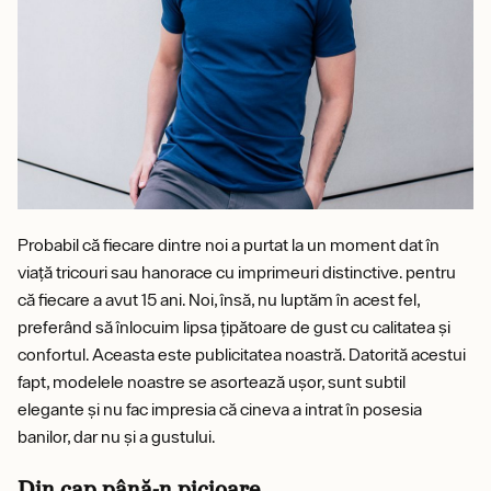
Probabil că fiecare dintre noi a purtat la un moment dat în
viață tricouri sau hanorace cu imprimeuri distinctive. pentru
că fiecare a avut 15 ani. Noi, însă, nu luptăm în acest fel,
preferând să înlocuim lipsa țipătoare de gust cu calitatea și
confortul. Aceasta este publicitatea noastră. Datorită acestui
fapt, modelele noastre se asortează ușor, sunt subtil
elegante și nu fac impresia că cineva a intrat în posesia
banilor, dar nu și a gustului.
Din cap până-n picioare