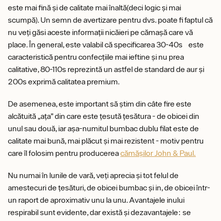
este mai fină și de calitate mai înaltă(deci logic și mai
scumpă). Un semn de avertizare pentru dvs. poate fi faptul că
nu veți găsi aceste informații nicăieri pe cămașă care vă
place. În general, este valabil că specificarea 30-40s este
caracteristică pentru confecțiile mai ieftine și nu prea
calitative, 80-110s reprezintă un astfel de standard de aur și
200s exprimă calitatea premium.
De asemenea, este important să știm din câte fire este
alcătuită „ața” din care este țesută țesătura - de obicei din
unul sau două, iar așa-numitul bumbac dublu filat este de
calitate mai bună, mai plăcut și mai rezistent - motiv pentru
care îl folosim pentru producerea
cămășilor John & Paul.
Nu numai în lunile de vară, veți aprecia și tot felul de
amestecuri de țesături, de obicei bumbac și in, de obicei într-
un raport de aproximativ unu la unu. Avantajele inului
respirabil sunt evidente, dar există și dezavantajele: se