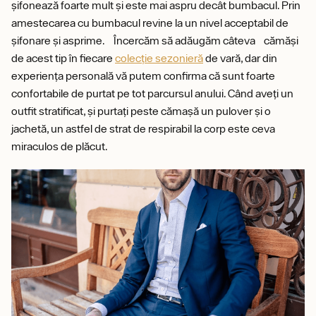
șifonează foarte mult și este mai aspru decât bumbacul. Prin
amestecarea cu bumbacul revine la un nivel acceptabil de
șifonare și asprime. Încercăm să adăugăm câteva cămăși
de acest tip în fiecare
colecție sezonieră
de vară, dar din
experiența personală vă putem confirma că sunt foarte
confortabile de purtat pe tot parcursul anului. Când aveți un
outfit stratificat, și purtați peste cămașă un pulover și o
jachetă, un astfel de strat de respirabil la corp este ceva
miraculos de plăcut.