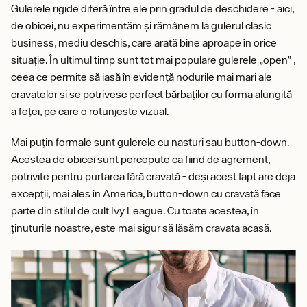
Gulerele rigide diferă între ele prin gradul de deschidere - aici,
de obicei, nu experimentăm și rămânem la gulerul clasic
business, mediu deschis, care arată bine aproape în orice
situație. În ultimul timp sunt tot mai populare gulerele „open” ,
ceea ce permite să iasă în evidență nodurile mai mari ale
cravatelor și se potrivesc perfect bărbaților cu forma alungită
a feței, pe care o rotunjește vizual.
Mai puțin formale sunt gulerele cu nasturi sau button-down.
Acestea de obicei sunt percepute ca fiind de agrement,
potrivite pentru purtarea fără cravată - deși acest fapt are deja
excepții, mai ales în America, button-down cu cravată face
parte din stilul de cult Ivy League. Cu toate acestea, în
ținuturile noastre, este mai sigur să lăsăm cravata acasă.