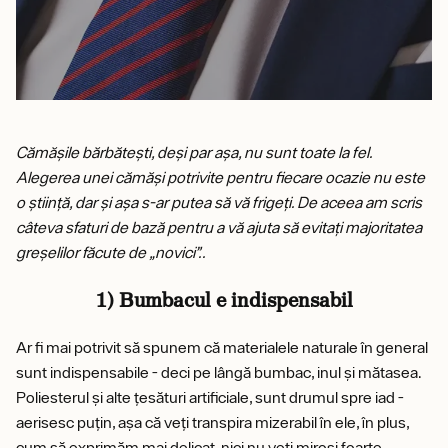
Cămășile bărbătești, deși par așa, nu sunt toate la fel.
Alegerea unei cămăși potrivite pentru fiecare ocazie nu este
o știință, dar și așa s-ar putea să vă frigeți. De aceea am scris
câteva sfaturi de bază pentru a vă ajuta să evitați majoritatea
greșelilor făcute de „novici”..
1) Bumbacul e indispensabil
Ar fi mai potrivit să spunem că materialele naturale în general
sunt indispensabile - deci pe lângă bumbac, inul și mătasea.
Poliesterul și alte țesături artificiale, sunt drumul spre iad -
aerisesc puțin, așa că veți transpira mizerabil în ele, în plus,
cum să exprimăm mai delicat, nici nu veți mirosi foarte