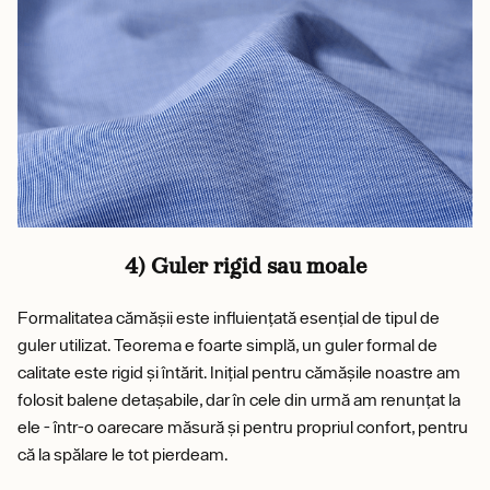
4) Guler rigid sau moale
Formalitatea cămășii este influiențată esențial de tipul de
guler utilizat. Teorema e foarte simplă, un guler formal de
calitate este rigid și întărit. Inițial pentru cămășile noastre am
folosit balene detașabile, dar în cele din urmă am renunțat la
ele - într-o oarecare măsură și pentru propriul confort, pentru
că la spălare le tot pierdeam.