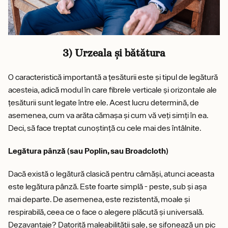
3) Urzeala și bătătura
O caracteristică importantă a țesăturii este și tipul de legătură
acesteia, adică modul în care fibrele verticale și orizontale ale
țesăturii sunt legate între ele. Acest lucru determină, de
asemenea, cum va arăta cămașa și cum vă veți simți în ea.
Deci, să face treptat cunoștință cu cele mai des întâlnite.
Legătura pânză (sau Poplin, sau Broadcloth)
Dacă există o legătură clasică pentru câmăși, atunci aceasta
este legătura pânză. Este foarte simplă - peste, sub și așa
mai departe. De asemenea, este rezistentă, moale și
respirabilă, ceea ce o face o alegere plăcută și universală.
Dezavantaje? Datorită maleabilității sale, se șifonează un pic