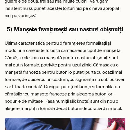
gulerele de două, trei sau mai multe culori - vă rugăm
insistent nu supuneți acestei torturi nici pe cineva apropiat
nici pe voi înșivă
5) Manșete franțuzești sau nasturi obișnuiți
Ultima caracteristică pentru diferențierea formalității și
modului în care este folosită cămașa este tipul de manșetă.
Cămășile clasice cu manșetă pentru nasturi obișnuiți sunt
mai puțin formale, potrivite pentru uzul zilnic. Cămașa cu o
manșetă franceză pentru butoni o puteți purta cu ocazii mai
formale, de obicei cu un costum, cu siguranță nu sub pulover
- ar fi foarte ciudată. Desigur, puteți influența și formalitatea
cămășilor cu manșete franceze prin alegerea butonilor -
nodurile de mătase (așa numiții silk knots) sunt din nou o
alegere mai puțin formală decât butonii decorativi din metal.