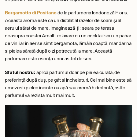
Bergamotto di Positano
de la parfumeria londoneză Floris.
Această aromă este ca un distilat al razelor de soare și al
aerului sărat de mare. Imaginează-ți: seara pe terasa
deasupra coastei Amalfi, relaxare cu un cocktail sau un pahar
de vin, iar în aer se simt bergamota, lămâia coaptă, mandarina
și pielea sărată după o zi petrecută la mare. Această
parfumare este esența unor astfel de seri.
Sfatul nostru:
aplică parfumul doar pe pielea curată, de
preferință după duș, pe gât și încheieturi. Cel mai bine este să
umezești pielea înainte cu apă sau cremă hidratantă, astfel
parfumul va rezista mult mai mult.