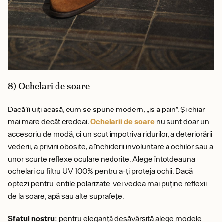
8) Ochelari de soare
Dacă îi uiți acasă, cum se spune modern, „is a pain”. Și chiar
mai mare decât credeai.
Ochelarii de soare
nu sunt doar un
accesoriu de modă, ci un scut împotriva ridurilor, a deteriorării
vederii, a privirii obosite, a închiderii involuntare a ochilor sau a
unor scurte reflexe oculare nedorite. Alege întotdeauna
ochelari cu filtru UV 100% pentru a-ți proteja ochii. Dacă
optezi pentru lentile polarizate, vei vedea mai puține reflexii
de la soare, apă sau alte suprafețe.
Sfatul nostru:
pentru eleganță desăvârșită alege modele