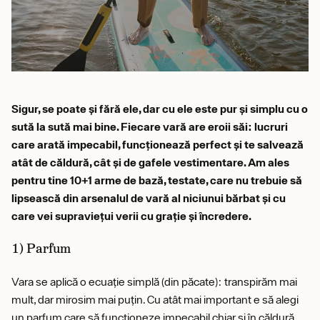
Sigur, se poate și fără ele, dar cu ele este pur și simplu cu o
sută la sută mai bine. Fiecare vară are eroii săi: lucruri
care arată impecabil, funcționează perfect și te salvează
atât de căldură, cât și de gafele vestimentare. Am ales
pentru tine 10+1 arme de bază, testate, care nu trebuie să
lipsească din arsenalul de vară al niciunui bărbat și cu
care vei supraviețui verii cu grație și încredere.
1) Parfum
Vara se aplică o ecuație simplă (din păcate): transpirăm mai
mult, dar mirosim mai puțin. Cu atât mai important e să alegi
un parfum care să funcționeze impecabil chiar și în căldură.