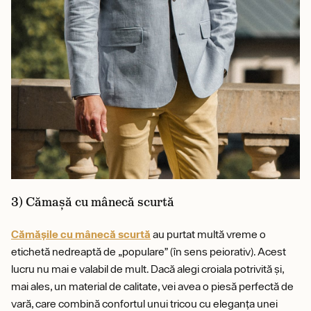
3) Cămașă cu mânecă scurtă
Cămășile cu mânecă scurtă
au purtat multă vreme o
etichetă nedreaptă de „populare” (în sens peiorativ). Acest
lucru nu mai e valabil de mult. Dacă alegi croiala potrivită și,
mai ales, un material de calitate, vei avea o piesă perfectă de
vară, care combină confortul unui tricou cu eleganța unei