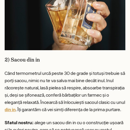
2) Sacou din in
Când termometrul urcă peste 30 de grade și totuși trebuie să
porți sacou, nimic nu te va salva mai bine decât inul. Inul
răcorește natural, lasă pielea să respire, absoarbe transpirația
și, deși se șifonează, conferă bărbaților un farmec și o
eleganță relaxată. Încearcă să înlocuiești sacoul clasic cu unul
din in
. Îți garantăm că vei simți diferența de la prima purtare.
Sfatul nostru:
alege un sacou din in cu o construcție ușoară
și în culori neutre, care să se potrivească ușor cu restul