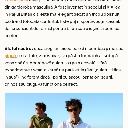
din garderoba masculină. A fost inventat în secolul al XIX-lea
în Raj-ul Britanic și este mai elegant decât un tricou obișnuit,
păstrând totodată confortul. Este puțin sportiv, puțin casual,
dar și suficient de formal pentru birou sau o ieșire la bere cu
prietenii.
Sfatul nostru:
dacă alegi un tricou polo din bumbac pima sau
piqué
de calitate, va respira și va păstra forma chiar și după
zece spălări. Abordează gulerul ca pe o cravată – fără
experimente riscante, ca să nu pară ieftin (fără „gulerul ridicat
în sus”). Indiferent dacă îl porți cu sacou, pantaloni scurți,
chinos sau blugi, va funcționa perfect.