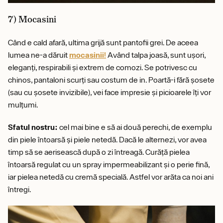
7) Mocasini
Când e cald afară, ultima grijă sunt pantofii grei. De aceea
lumea ne-a dăruit
mocasinii!
Având talpa joasă, sunt ușori,
eleganți, respirabili și extrem de comozi. Se potrivesc cu
chinos, pantaloni scurți sau costum de in. Poartă-i fără șosete
(sau cu șosete invizibile), vei face impresie și picioarele îți vor
mulțumi.
Sfatul nostru:
cel mai bine e să ai două perechi, de exemplu
din piele întoarsă și piele netedă. Dacă le alternezi, vor avea
timp să se aerisească după o zi întreagă. Curăță pielea
întoarsă regulat cu un spray impermeabilizant și o perie fină,
iar pielea netedă cu cremă specială. Astfel vor arăta ca noi ani
întregi.