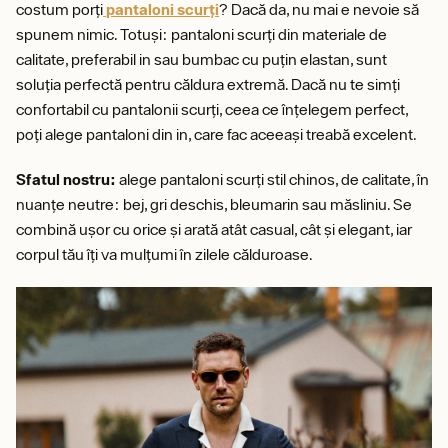
costum porți
pantaloni scurți
? Dacă da, nu mai e nevoie să
spunem nimic. Totuși: pantaloni scurți din materiale de
calitate, preferabil in sau bumbac cu puțin elastan, sunt
soluția perfectă pentru căldura extremă. Dacă nu te simți
confortabil cu pantalonii scurți, ceea ce înțelegem perfect,
poți alege pantaloni din in, care fac aceeași treabă excelent.
Sfatul nostru:
alege pantaloni scurți stil chinos, de calitate, în
nuanțe neutre: bej, gri deschis, bleumarin sau măsliniu. Se
combină ușor cu orice și arată atât casual, cât și elegant, iar
corpul tău îți va mulțumi în zilele călduroase.