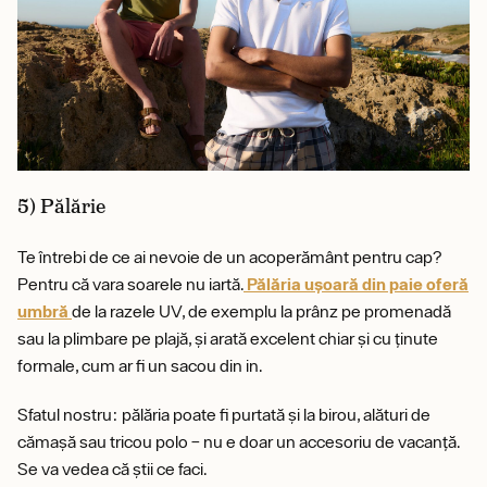
5) Pălărie
Te întrebi de ce ai nevoie de un acoperământ pentru cap?
Pentru că vara soarele nu iartă.
Pălăria ușoară din paie oferă
umbră
de la razele UV, de exemplu la prânz pe promenadă
sau la plimbare pe plajă, și arată excelent chiar și cu ținute
formale, cum ar fi un sacou din in.
Sfatul nostru: pălăria poate fi purtată și la birou, alături de
cămașă sau tricou polo – nu e doar un accesoriu de vacanță.
Se va vedea că știi ce faci.