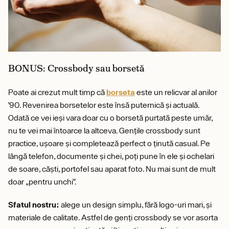
BONUS: Crossbody sau borsetă
Poate ai crezut mult timp că
borseta
este un relicvar al anilor
’90. Revenirea borsetelor este însă puternică și actuală.
Odată ce vei ieși vara doar cu o borsetă purtată peste umăr,
nu te vei mai întoarce la altceva. Gențile crossbody sunt
practice, ușoare și completează perfect o ținută casual. Pe
lângă telefon, documente și chei, poți pune în ele și ochelari
de soare, căști, portofel sau aparat foto. Nu mai sunt de mult
doar „pentru unchi”.
Sfatul nostru:
alege un design simplu, fără logo-uri mari, și
materiale de calitate. Astfel de genți crossbody se vor asorta