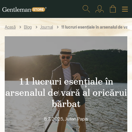
11 lucruri esențiale în arsenalul de vară
Acasă
Blog
Journal
11 lucruri esențiale în
arsenalul de vară al oricărui
bărbat
8.7. 2025, Julian Papis