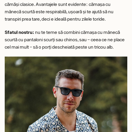
cămăși clasice. Avantajele sunt evidente: cămașa cu
mânecă scurtă este respirabilă, ușoară și te ajută să nu
transpiri prea tare, deci e ideală pentru zilele toride.
Sfatul nostru:
nu te teme să combini cămașa cu mânecă
scurtă cu pantaloni scurți sau chinos, sau – ceea ce ne place
cel mai mult – să o porți descheiată peste un tricou alb.