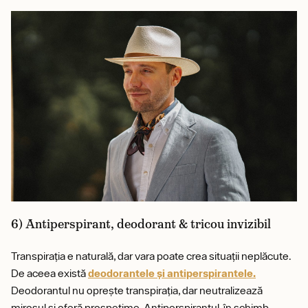
6) Antiperspirant, deodorant & tricou invizibil
Transpirația e naturală, dar vara poate crea situații neplăcute.
De aceea există
deodorantele și antiperspirantele.
Deodorantul nu oprește transpirația, dar neutralizează
mirosul și oferă prospețime. Antiperspirantul, în schimb,