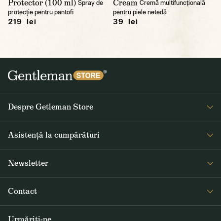
Protector (100 ml)
Cream
Spray de
Cremă multifuncțională
protecție pentru pantofi
pentru piele netedă
219 lei
39 lei
Despre Getleman Store
Despre noi
Asistență la cumpărături
Blog
Întrebări frecvente
Newsletter
Returnare și reclamare
Primiți săptămânal noutăți interesante de la Gentleman Store și
Termeni și condiții
Contact
informații despre produse noi și oferte speciale
Livrarea și plata
+40 373 800 254
GDPR
Urmăriți-ne
ABONARE