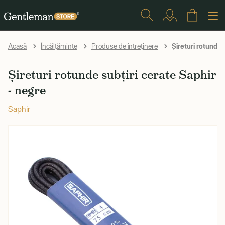
Șireturi rotunde 
Acasă
Încălțăminte
Produse de întreținere
Șireturi rotunde subțiri cerate Saphir
- negre
Saphir