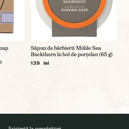
Soap
Săpun de bărbierit Mühle Sea
Buckthorn în bol de porțelan (65 g)
139 lei
l)
Asistență la cumpărături