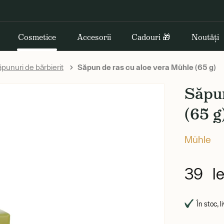
Cosmetice
Accesorii
Cadouri 🎁
Noutăți
punuri de bărbierit
Săpun de ras cu aloe vera Mühle (65 g)
Săpun
(65 g
Mühle
39 le
În stoc, l