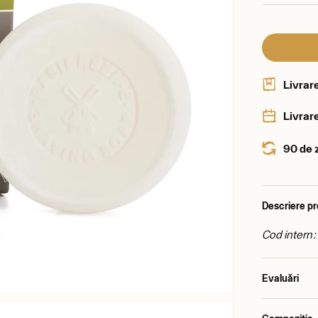
Livrar
Livrare
90 de 
Descriere p
Cod intern
Evaluări