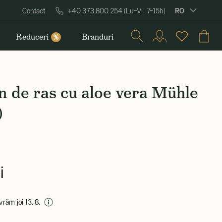
RO
Contact
+40 373 800 254 (Lu–Vi: 7–15h)
Reduceri
Branduri
%
 de ras cu aloe vera Mühle
)
i
ivrăm joi 13. 8.