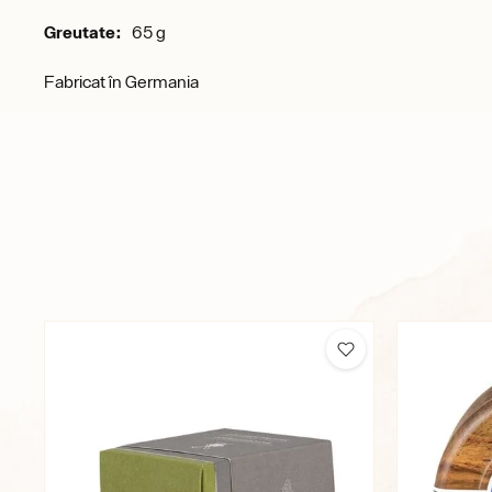
Greutate:
65 g
Fabricat în Germania