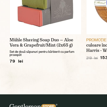
Mühle Shaving Soap Duo — Aloe
PROMOŢIE
Vera & Grapefruit/Mint (2x65 g)
culoare în
Harris - W
Set de două săpunuri pentru bărbierit cu parfum
proaspăt
153
219 lei
79 lei