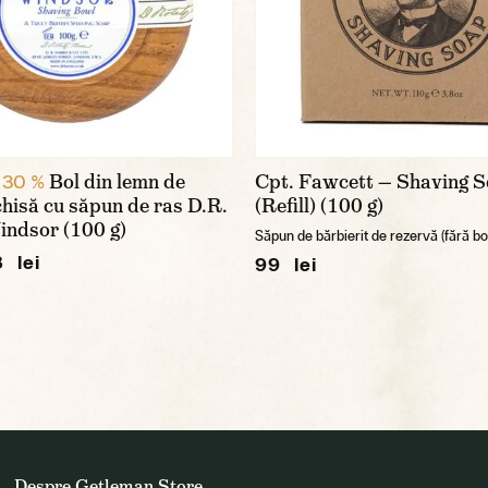
Bol din lemn de
Cpt. Fawcett — Shaving 
 30 %
chisă cu săpun de ras D.R.
(Refill) (100 g)
indsor (100 g)
Săpun de bărbierit de rezervă (fără bo
 lei
99 lei
Despre Getleman Store