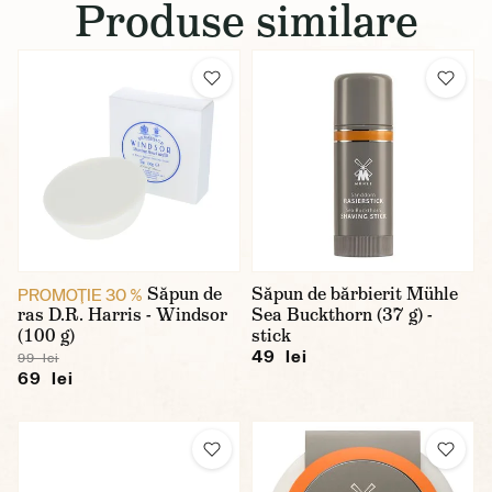
Produse similare
Săpun de
Săpun de bărbierit Mühle
PROMOŢIE 30 %
ras D.R. Harris - Windsor
Sea Buckthorn (37 g) -
(100 g)
stick
49 lei
99 lei
69 lei