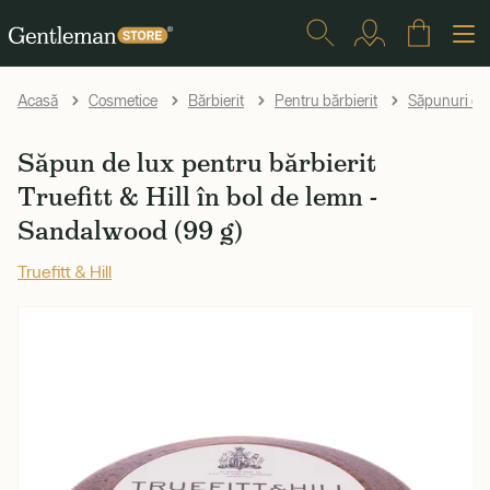
Acasă
Cosmetice
Bărbierit
Pentru bărbierit
Săpunuri de 
Săpun de lux pentru bărbierit
Truefitt & Hill în bol de lemn -
Sandalwood (99 g)
Truefitt & Hill