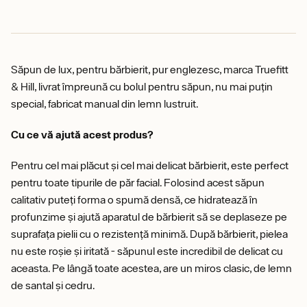
Săpun de lux, pentru bărbierit, pur englezesc, marca Truefitt
& Hill, livrat împreună cu bolul pentru săpun, nu mai puțin
special, fabricat manual din lemn lustruit.
Cu ce vă ajută acest produs?
Pentru cel mai plăcut și cel mai delicat bărbierit, este perfect
pentru toate tipurile de păr facial. Folosind acest săpun
calitativ puteți forma o spumă densă, ce hidratează în
profunzime și ajută aparatul de bărbierit să se deplaseze pe
suprafața pielii cu o rezistență minimă. După bărbierit, pielea
nu este roșie și iritată - săpunul este incredibil de delicat cu
aceasta. Pe lângă toate acestea, are un miros clasic, de lemn
de santal și cedru.