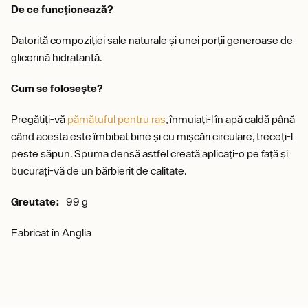
De ce funcționează?
Datorită compoziției sale naturale și unei porții generoase de
glicerină hidratantă.
Cum se folosește?
Pregătiți-vă
pămătuful pentru ras
, înmuiați-l în apă caldă până
când acesta este îmbibat bine și cu mișcări circulare, treceți-l
peste săpun. Spuma densă astfel creată aplicați-o pe față și
bucurați-vă de un bărbierit de calitate.
Greutate:
99 g
Fabricat în Anglia