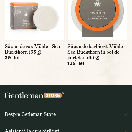
Săpun de ras Mühle - Sea
Săpun de bărbierit Mühle
Buckthorn (65 g)
Sea Buckthorn în bol de
porțelan (65 g)
39 lei
139 lei
Despre Getleman Store
Despre noi
Asistență la cumpărături