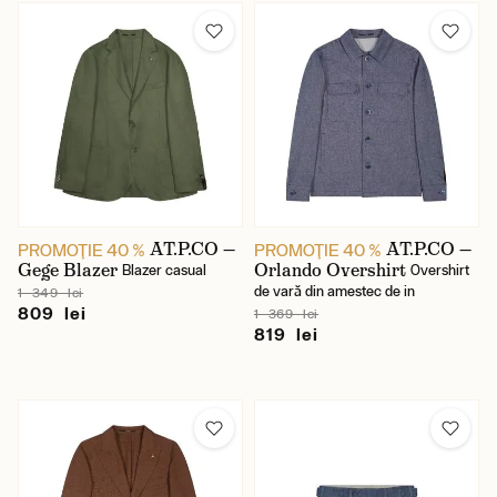
AT.P.CO —
AT.P.CO —
PROMOŢIE 40 %
PROMOŢIE 40 %
Gege Blazer
Orlando Overshirt
Blazer casual
Overshirt
de vară din amestec de in
1 349 lei
809 lei
1 369 lei
819 lei