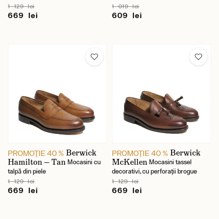
1 129 lei
1 019 lei
669 lei
609 lei
Berwick
Berwick
PROMOŢIE 40 %
PROMOŢIE 40 %
Hamilton — Tan
McKellen
Mocasini cu
Mocasini tassel
talpă din piele
decorativi, cu perforații brogue
1 129 lei
1 129 lei
669 lei
669 lei