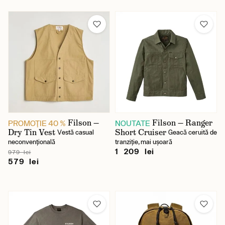
Filson —
Filson — Ranger
PROMOŢIE 40 %
NOUTATE
Dry Tin Vest
Short Cruiser
Vestă casual
Geacă ceruită de
neconvențională
tranziție, mai ușoară
1 209 lei
979 lei
579 lei