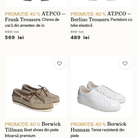
AT.P.CO —
AT.P.CO —
PROMOŢIE 40 %
PROMOŢIE 40 %
Frank Trousers
Berlino Trousers
Chinos de
Pantaloni cu
vară din amestec de in
talie elastică
959 lei
819 lei
569 lei
489 lei
Berwick
Berwick
PROMOŢIE 40 %
PROMOŢIE 40 %
Tillman
Hunnam
Boat shoes din piele
Tenisi rezistenți din
întoarsă premium
piele