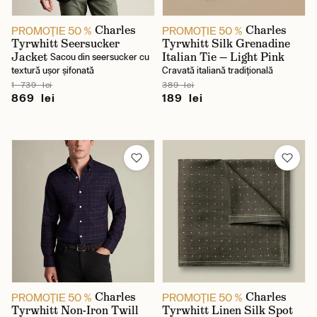
Charles
Charles
PROMOŢIE 50 %
PROMOŢIE 50 %
Tyrwhitt Seersucker
Tyrwhitt Silk Grenadine
Jacket
Italian Tie — Light Pink
Sacou din seersucker cu
textură ușor șifonată
Cravată italiană tradițională
1 739 lei
389 lei
869 lei
189 lei
Charles
Charles
PROMOŢIE 50 %
PROMOŢIE 50 %
Tyrwhitt Non-Iron Twill
Tyrwhitt Linen Silk Spot