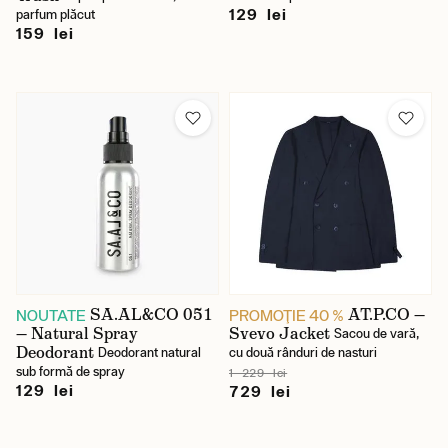
129 lei
parfum plăcut
159 lei
SA.AL&CO 051
AT.P.CO —
NOUTATE
PROMOŢIE 40 %
— Natural Spray
Svevo Jacket
Sacou de vară,
Deodorant
Deodorant natural
cu două rânduri de nasturi
sub formă de spray
1 229 lei
129 lei
729 lei