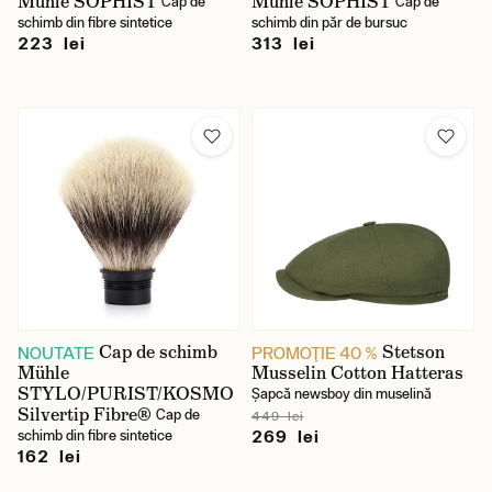
Mühle SOPHIST
Mühle SOPHIST
Cap de
Cap de
schimb din fibre sintetice
schimb din păr de bursuc
223 lei
313 lei
Cap de schimb
Stetson
NOUTATE
PROMOŢIE 40 %
Mühle
Musselin Cotton Hatteras
STYLO/PURIST/KOSMO
Șapcă newsboy din muselină
Silvertip Fibre®
Cap de
449 lei
269 lei
schimb din fibre sintetice
162 lei