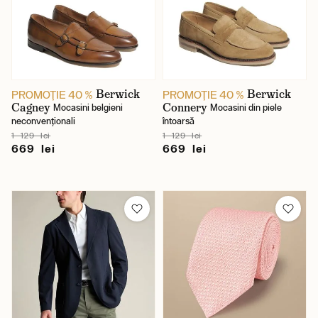
Berwick
Berwick
PROMOŢIE 40 %
PROMOŢIE 40 %
Cagney
Connery
Mocasini belgieni
Mocasini din piele
neconvenționali
întoarsă
1 129 lei
1 129 lei
669 lei
669 lei