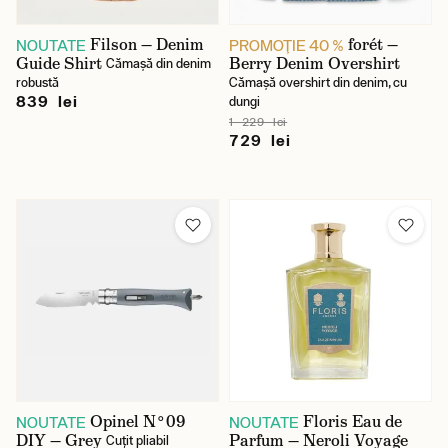
Filson — Denim
forét —
NOUTATE
PROMOŢIE 40 %
Guide Shirt
Berry Denim Overshirt
Cămașă din denim
robustă
Cămașă overshirt din denim, cu
839 lei
dungi
1 229 lei
729 lei
Opinel N°09
Floris Eau de
NOUTATE
NOUTATE
DIY — Grey
Parfum — Neroli Voyage
Cuțit pliabil