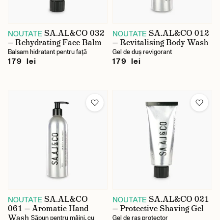
SA.AL&CO 032
SA.AL&CO 012
NOUTATE
NOUTATE
— Rehydrating Face Balm
— Revitalising Body Wash
Balsam hidratant pentru față
Gel de duș revigorant
179 lei
179 lei
SA.AL&CO
SA.AL&CO 021
NOUTATE
NOUTATE
061 — Aromatic Hand
— Protective Shaving Gel
Wash
Săpun pentru mâini, cu
Gel de ras protector