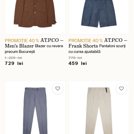
AT.P.CO —
AT.P.CO —
PROMOŢIE 40 %
PROMOŢIE 40 %
Men's Blazer
Frank Shorts
Blazer cu revere
Pantaloni scurți
precum București
cu curea ajustabilă
1 229 lei
779 lei
729 lei
459 lei