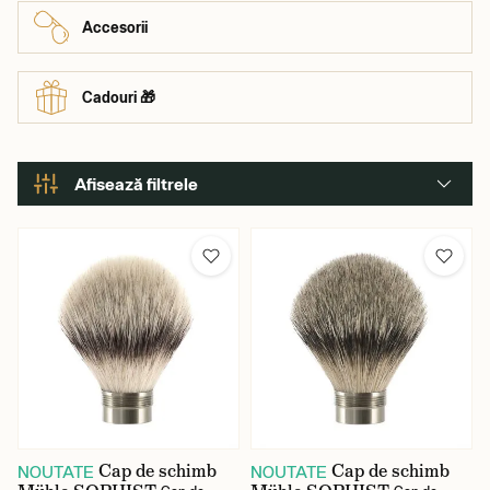
Accesorii
Cadouri 🎁
Afisează filtrele
Marcă
Culoare
Cap de schimb
Cap de schimb
NOUTATE
NOUTATE