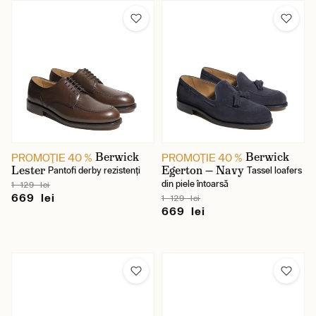
Berwick
Berwick
PROMOŢIE 40 %
PROMOŢIE 40 %
Lester
Egerton — Navy
Pantofi derby rezistenți
Tassel loafers
din piele întoarsă
1 129 lei
669 lei
1 129 lei
669 lei