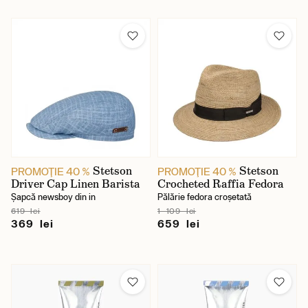
Stetson
Stetson
PROMOŢIE 40 %
PROMOŢIE 40 %
Driver Cap Linen Barista
Crocheted Raffia Fedora
Șapcă newsboy din in
Pălărie fedora croșetată
619 lei
1 109 lei
369 lei
659 lei