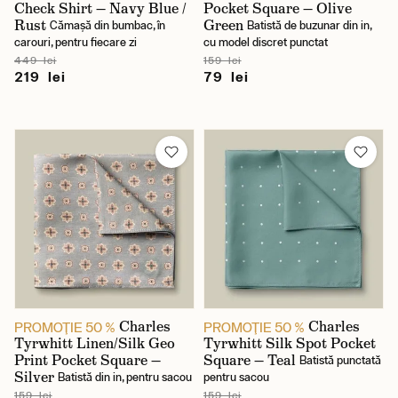
Check Shirt — Navy Blue /
Pocket Square — Olive
Rust
Green
Cămașă din bumbac, în
Batistă de buzunar din in,
carouri, pentru fiecare zi
cu model discret punctat
449 lei
159 lei
219 lei
79 lei
Charles
Charles
PROMOŢIE 50 %
PROMOŢIE 50 %
Tyrwhitt Linen/Silk Geo
Tyrwhitt Silk Spot Pocket
Print Pocket Square —
Square — Teal
Batistă punctată
Silver
Batistă din in, pentru sacou
pentru sacou
159 lei
159 lei