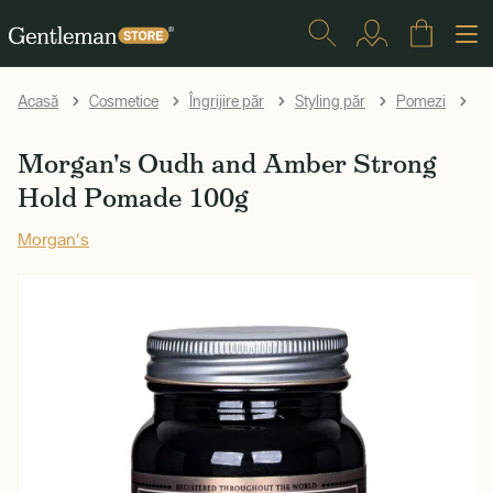
Mo
Acasă
Cosmetice
Îngrijire păr
Styling păr
Pomezi
Morgan's Oudh and Amber Strong
Hold Pomade 100g
Morgan's