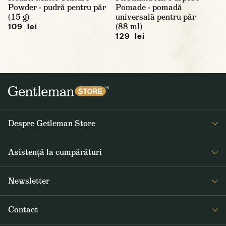
Powder - pudră pentru păr
Pomade - pomadă
(15 g)
universală pentru păr
(88 ml)
109 lei
129 lei
Despre Getleman Store
Despre noi
Asistență la cumpărături
Blog
Întrebări frecvente
Newsletter
Returnare și reclamare
Primiți săptămânal noutăți interesante de la Gentleman Store și
Termeni și condiții
Contact
informații despre produse noi și oferte speciale
Livrarea și plata