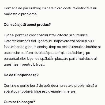
Pomadă de păr Bullfrog cu care nici o coafură distinctivă nu
mai este o problemă.
Cum vă ajută acest produs?
E ideal pentru a crea coafuri strălucitoare și puternice.
Datorită compoziției ușoare, nu împovărează părul și nu-i
face efect de gras, în același timp nu există riscul de întărire și
uscare, iar coafura rezultată poate fi ajustată chiar și pe
parcursul zilei. Ușor de spălat. În plus, are parfumul clasic al
unei frizerii pentru bărbați.
De ce funcționează?
Conține o porție bună de apă, deci nu este o problemă să o
spălați, dimpotrivă, îi lipsesc uleiurile minerale.
Cum se folosește?