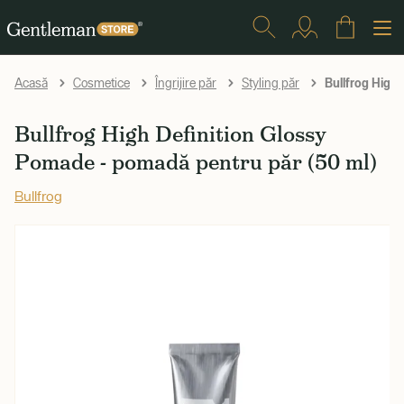
Bullfrog High
Acasă
Cosmetice
Îngrijire păr
Styling păr
Bullfrog High Definition Glossy
Pomade - pomadă pentru păr (50 ml)
Bullfrog