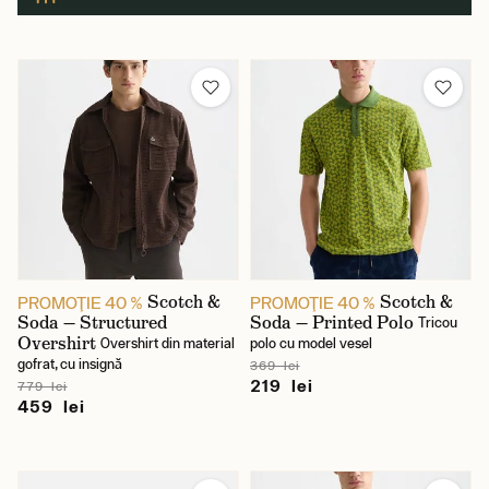
Culoare
Scotch &
Scotch &
PROMOŢIE 40 %
PROMOŢIE 40 %
Soda — Structured
Soda — Printed Polo
Tricou
Overshirt
Overshirt din material
polo cu model vesel
gofrat, cu insignă
369 lei
219 lei
779 lei
459 lei