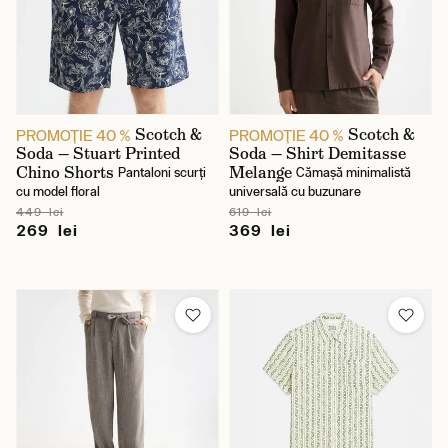
Scotch &
Scotch &
PROMOŢIE 40 %
PROMOŢIE 40 %
Soda — Stuart Printed
Soda — Shirt Demitasse
Chino Shorts
Melange
Pantaloni scurți
Cămașă minimalistă
cu model floral
universală cu buzunare
449 lei
619 lei
269 lei
369 lei