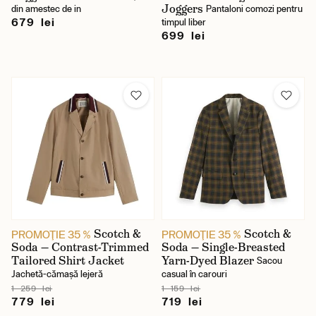
Joggers
din amestec de in
Pantaloni comozi pentru
679 lei
timpul liber
699 lei
Scotch &
Scotch &
PROMOŢIE 35 %
PROMOŢIE 35 %
Soda — Contrast-Trimmed
Soda — Single-Breasted
Tailored Shirt Jacket
Yarn-Dyed Blazer
Sacou
Jachetă-cămașă lejeră
casual în carouri
1 259 lei
1 159 lei
779 lei
719 lei