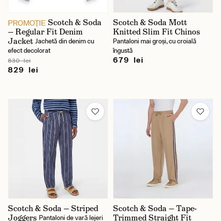
Scotch & Soda
Scotch & Soda Mott
PROMOŢIE
— Regular Fit Denim
Knitted Slim Fit Chinos
Jacket
Jachetă din denim cu
Pantaloni mai groși, cu croială
efect decolorat
îngustă
679 lei
830 lei
829 lei
Scotch & Soda — Striped
Scotch & Soda — Tape-
Joggers
Trimmed Straight Fit
Pantaloni de vară lejeri