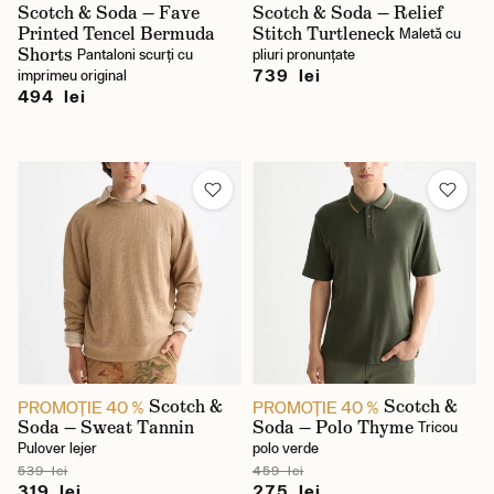
Scotch & Soda — Fave
Scotch & Soda — Relief
Printed Tencel Bermuda
Stitch Turtleneck
Maletă cu
Shorts
Pantaloni scurți cu
pliuri pronunțate
739 lei
imprimeu original
494 lei
Scotch &
Scotch &
PROMOŢIE 40 %
PROMOŢIE 40 %
Soda — Sweat Tannin
Soda — Polo Thyme
Tricou
Pulover lejer
polo verde
539 lei
459 lei
319 lei
275 lei