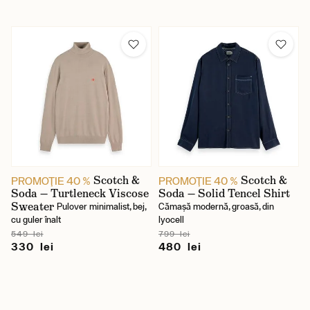
Scotch &
Scotch &
PROMOŢIE 40 %
PROMOŢIE 40 %
Soda — Turtleneck Viscose
Soda — Solid Tencel Shirt
Sweater
Pulover minimalist, bej,
Cămașă modernă, groasă, din
cu guler înalt
lyocell
549 lei
799 lei
330 lei
480 lei