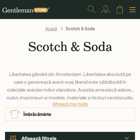
Scotch & Soda
Acasă
Scotch & Soda
Libertatea gândirii din Amsterdam. Libertatea absolută pe
care o generează acest oraș liberal este sărbătorită în
colecțiile acestei mărci olandeze. Aceștia amestecă adesea
culori, imprimeuri și modele, materiale și texturi neobișnuite,
Afișează mai multe
precum și siluete excentrice. Scotch & Soda nu este pentru
toată lumea, dar dacă alegi piesele lor, cel mai probabil vei
Îmbrăcăminte
deveni mai memorabil.
Afisează filtrele