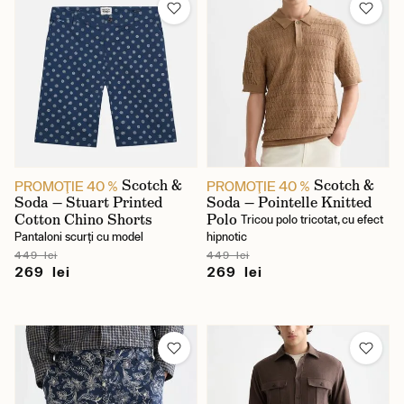
Scotch &
Scotch &
PROMOŢIE 40 %
PROMOŢIE 40 %
Soda — Stuart Printed
Soda — Pointelle Knitted
Cotton Chino Shorts
Polo
Tricou polo tricotat, cu efect
Pantaloni scurți cu model
hipnotic
449 lei
449 lei
269 lei
269 lei