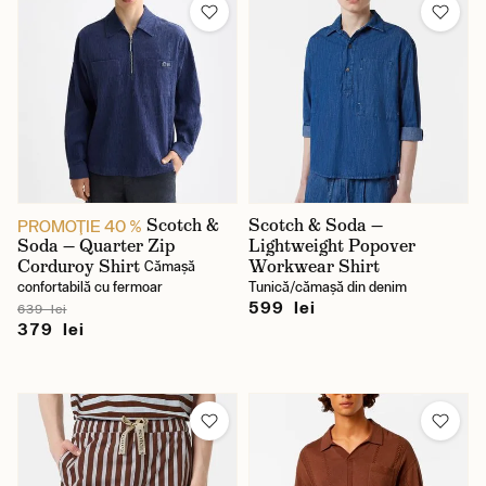
Scotch &
Scotch & Soda —
PROMOŢIE 40 %
Soda — Quarter Zip
Lightweight Popover
Corduroy Shirt
Workwear Shirt
Cămașă
confortabilă cu fermoar
Tunică/cămașă din denim
599 lei
639 lei
379 lei