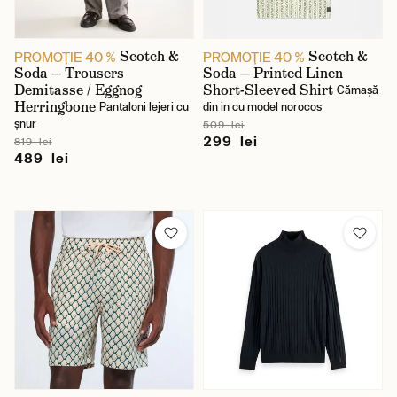
Scotch &
Scotch &
PROMOŢIE 40 %
PROMOŢIE 40 %
Soda — Trousers
Soda — Printed Linen
Demitasse / Eggnog
Short-Sleeved Shirt
Cămașă
Herringbone
Pantaloni lejeri cu
din in cu model norocos
șnur
509 lei
299 lei
819 lei
489 lei