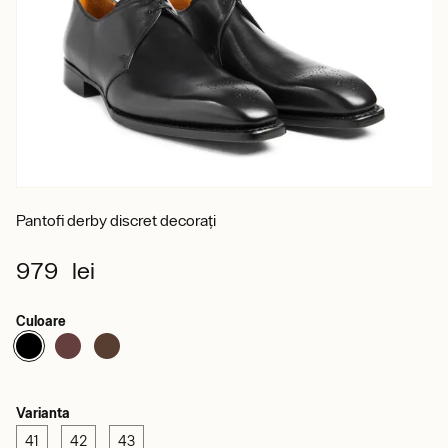
Pantofi derby discret decorați
979 lei
Culoare
Varianta
41
42
43