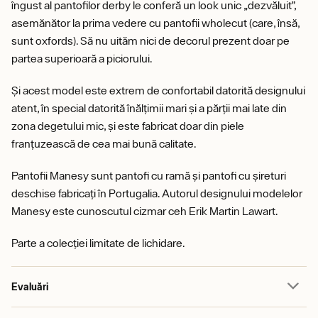
îngust al pantofilor derby le conferă un look unic „dezvăluit”,
asemănător la prima vedere cu pantofii wholecut (care, însă,
sunt oxfords). Să nu uităm nici de decorul prezent doar pe
partea superioară a piciorului.
Și acest model este extrem de confortabil datorită designului
atent, în special datorită înălțimii mari și a părții mai late din
zona degetului mic, și este fabricat doar din piele
franțuzească de cea mai bună calitate.
Pantofii Manesy sunt pantofi cu ramă și pantofi cu șireturi
deschise fabricați în Portugalia. Autorul designului modelelor
Manesy este cunoscutul cizmar ceh Erik Martin Lawart.
Parte a colecției limitate de lichidare.
Evaluări