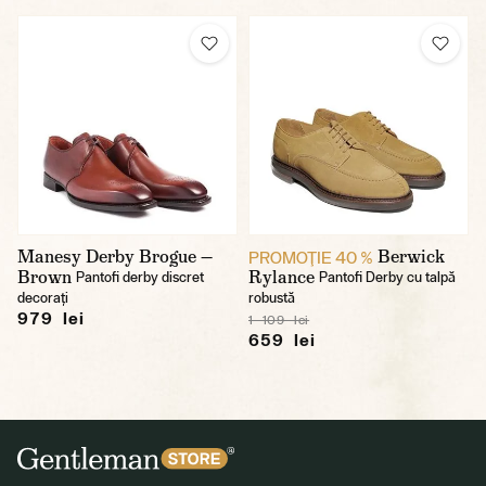
Manesy Derby Brogue —
Berwick
PROMOŢIE 40 %
Brown
Rylance
Pantofi derby discret
Pantofi Derby cu talpă
decorați
robustă
979 lei
1 109 lei
659 lei