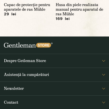
Capac de protecție pentru
Husa din piele realizata
aparatele de ras Mühle
manual pentru aparatul de
ras Mühle
29 lei
169 lei
Despre Getleman Store
Despre noi
Asistență la cumpărături
Blog
Întrebări frecvente
Newsletter
Returnare și reclamare
Primiți săptămânal noutăți interesante de la Gentleman Store și
Termeni și condiții
Contact
informații despre produse noi și oferte speciale
Livrarea și plata