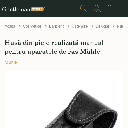
Husă d
Acasă
Cosmetice
Bărbierit
Ustensile
De voiaj
Husă din piele realizată manual
pentru aparatele de ras Mühle
Mühle