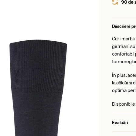
90 de 
Descriere p
Ce-i mai bu
german, sun
confortabil 
termoreglare
În plus, ace
la călcâi ș
optimă perm
Disponibile 
Evaluări