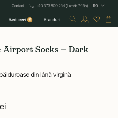
RO
Contact
+40 373 800 254 (Lu–Vi: 7–15h)
Reduceri
Branduri
%
e Airport Socks — Dark
călduroase din lână virgină
ei