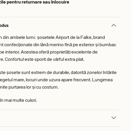
zile pentru returnare sau înlocuire
rodus
n din ambele lumi: șosetele Airport de la Falke, brand
t confecționate din lână merino fină pe exterior și bumbac
pe interior. Acestea oferă proprietăți excelente de
. Confortul este sporit de vârful extra plat.
ste șosete sunt extrem de durabile, datorită zonelor întărite
i degetul mare, locuri unde uzura apare frecvent. Lungimea
ite purtarea lor și cu costum.
în mai multe culori.