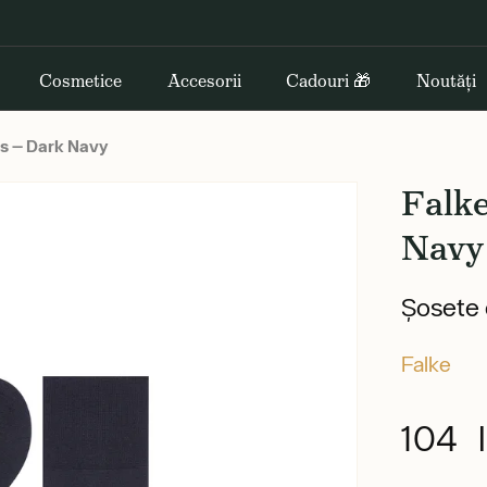
Cosmetice
Accesorii
Cadouri 🎁
Noutăți
ks — Dark Navy
Falk
Navy
Șosete 
Falke
104 l