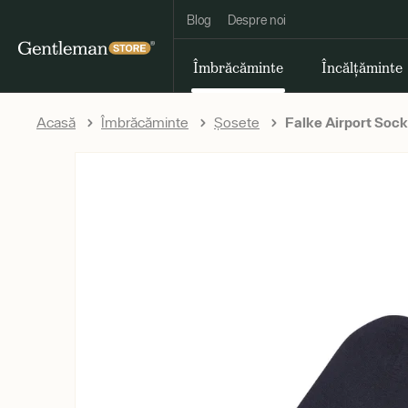
Blog
Despre noi
Îmbrăcăminte
Încălțăminte
Acasă
Îmbrăcăminte
Șosete
Falke Airport Soc