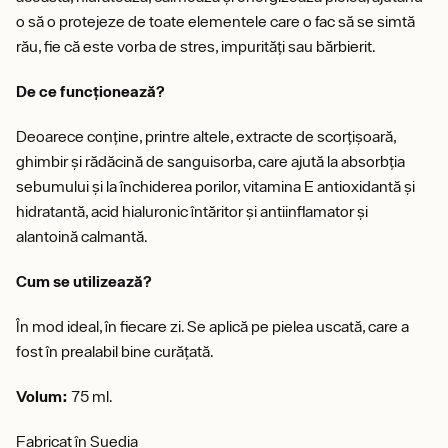
o să o protejeze de toate elementele care o fac să se simtă
rău, fie că este vorba de stres, impurități sau bărbierit.
De ce funcționează?
Deoarece conține, printre altele, extracte de scorțișoară,
ghimbir și rădăcină de sanguisorba, care ajută la absorbția
sebumului și la închiderea porilor, vitamina E antioxidantă și
hidratantă, acid hialuronic întăritor și antiinflamator și
alantoină calmantă.
Cum se utilizează?
În mod ideal, în fiecare zi. Se aplică pe pielea uscată, care a
fost în prealabil bine curățată.
Volum:
75 ml.
Fabricat în Suedia