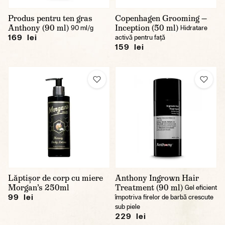
Produs pentru ten gras
Copenhagen Grooming —
Anthony (90 ml)
Inception (50 ml)
90 ml/g
Hidratare
169 lei
activă pentru față
159 lei
Lăptișor de corp cu miere
Anthony Ingrown Hair
Morgan’s 250ml
Treatment (90 ml)
Gel eficient
99 lei
împotriva firelor de barbă crescute
sub piele
229 lei