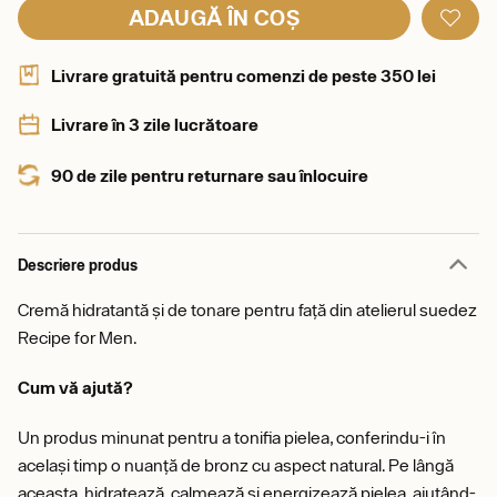
ADAUGĂ ÎN COȘ
Livrare gratuită pentru comenzi de peste 350 lei
Livrare în 3 zile lucrătoare
90 de zile pentru returnare sau înlocuire
Descriere produs
Cremă hidratantă și de tonare pentru față din atelierul suedez
Recipe for Men.
Cum vă ajută?
Un produs minunat pentru a tonifia pielea, conferindu-i în
același timp o nuanță de bronz cu aspect natural. Pe lângă
aceasta, hidratează, calmează și energizează pielea, ajutând-