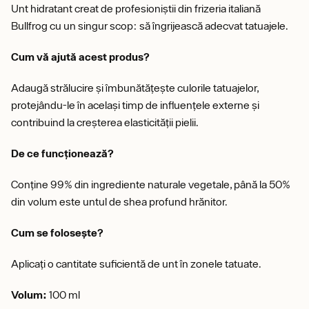
Unt hidratant creat de profesioniștii din frizeria italiană
Bullfrog cu un singur scop: să îngrijească adecvat tatuajele.
Cum vă ajută acest produs?
Adaugă strălucire și îmbunătățește culorile tatuajelor,
protejându-le în același timp de influențele externe și
contribuind la creșterea elasticității pielii.
De ce funcționează?
Conține 99% din ingrediente naturale vegetale, până la 50%
din volum este untul de shea profund hrănitor.
Cum se folosește?
Aplicați o cantitate suficientă de unt în zonele tatuate.
Volum:
100 ml