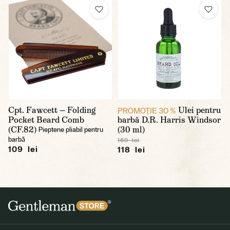
Cpt. Fawcett — Folding
Ulei pentru
PROMOŢIE 30 %
Pocket Beard Comb
barbă D.R. Harris Windsor
(CF.82)
(30 ml)
Pieptene pliabil pentru
barbă
169 lei
109 lei
118 lei