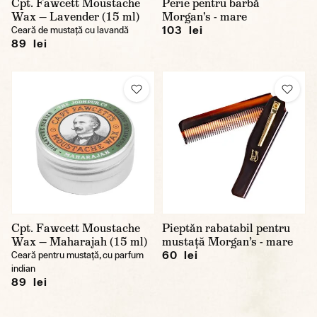
Cpt. Fawcett Moustache
Perie pentru barbă
Wax — Lavender (15 ml)
Morgan's - mare
103 lei
Ceară de mustață cu lavandă
89 lei
Cpt. Fawcett Moustache
Pieptăn rabatabil pentru
Wax — Maharajah (15 ml)
mustață Morgan’s - mare
60 lei
Ceară pentru mustață, cu parfum
indian
89 lei