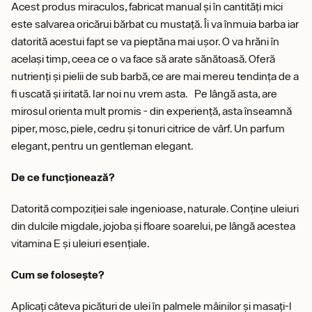
Acest produs miraculos, fabricat manual și în cantități mici
este salvarea oricărui bărbat cu mustață. Îi va înmuia barba iar
datorită acestui fapt se va pieptăna mai ușor. O va hrăni în
același timp, ceea ce o va face să arate sănătoasă. Oferă
nutrienți și pielii de sub barbă, ce are mai mereu tendința de a
fi uscată și iritată. Iar noi nu vrem asta. Pe lângă asta, are
mirosul orienta mult promis - din experiență, asta înseamnă
piper, mosc, piele, cedru și tonuri citrice de vârf. Un parfum
elegant, pentru un gentleman elegant.
De ce funcționează?
Datorită compoziției sale ingenioase, naturale. Conține uleiuri
din dulcile migdale, jojoba și floare soarelui, pe lângă acestea
vitamina E și uleiuri esențiale.
Cum se folosește?
Aplicați câteva picături de ulei în palmele mâinilor și masați-l