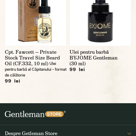
Cpt. Fawcett — Private
Ulei pentru barbă
Stock Travel Size Beard
BYJOME Gentleman
Oil (CF.332, 10 ml)
(30 ml)
Ulei
99 lei
pentru barbă al Căpitanului – format
de călătorie
99 lei
Despre Getleman Store