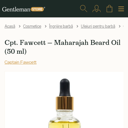
Cpt
Acasă
Cosmetice
Îngrijire barbă
Uleiuri pentru barbă
Cpt. Fawcett — Maharajah Beard Oil
(50 ml)
Captain Fawcett