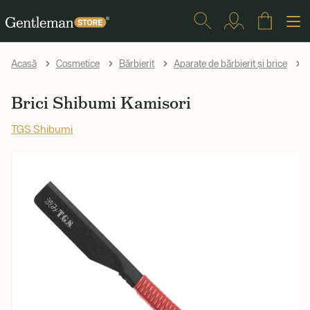
Acasă
Cosmetice
Bărbierit
Aparate de bărbierit și brice
Brici Shibumi Kamisori
TGS Shibumi