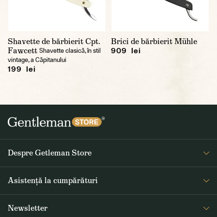
Shavette de bărbierit Cpt.
Brici de bărbierit Mühle
Fawcett
909 lei
Shavette clasică, în stil
vintage, a Căpitanului
199 lei
Despre Getleman Store
Despre noi
Asistență la cumpărături
Blog
Întrebări frecvente
Newsletter
Returnare și reclamare