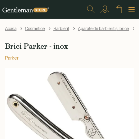
Acasă
Cosmetice
Bărbierit
Aparate de bărbierit și brice
Brici Parker - inox
Parker