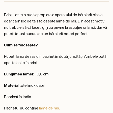
Briciul este o rudă apropiată a aparatului de bărbierit clasic -
doar că în loc de tăiș folosește lame de ras. Din acest motiv
nu trebuie să vă faceți griji cu privire la ascuțire și lamă, dar vă
puteți totuși bucura de un bărbierit neted perfect.
Cum se folosește?
Rupeți lama de ras din pachet în două jumătăți. Ambele pot fi
apoi folosite în brici.
Lungimea lamei:
10,8 cm
Material:
oțel inoxidabil
Fabricat în India
Pachetul nu conține
lame de ras.