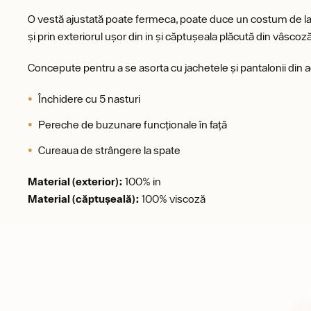
O vestă ajustată poate fermeca, poate duce un costum de la bu
și prin exteriorul ușor din in și căptușeala plăcută din vâscoză
Concepute pentru a se asorta cu jachetele și pantalonii din a
Închidere cu 5 nasturi
Pereche de buzunare funcționale în față
Cureaua de strângere la spate
Material (exterior):
100% in
Material (căptușeală):
100% viscoză