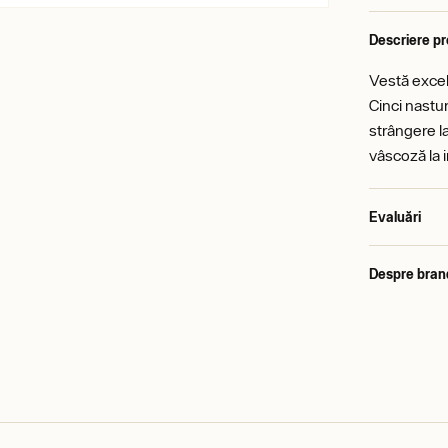
Descriere p
Vestă excele
Cinci nastu
strângere la
vâscoză la 
Evaluări
Despre bran