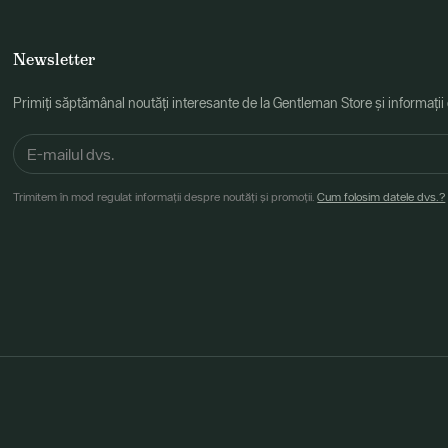
Newsletter
Primiți săptămânal noutăți interesante de la Gentleman Store și informații
Trimitem în mod regulat informații despre noutăți și promoții.
Cum folosim datele dvs.?