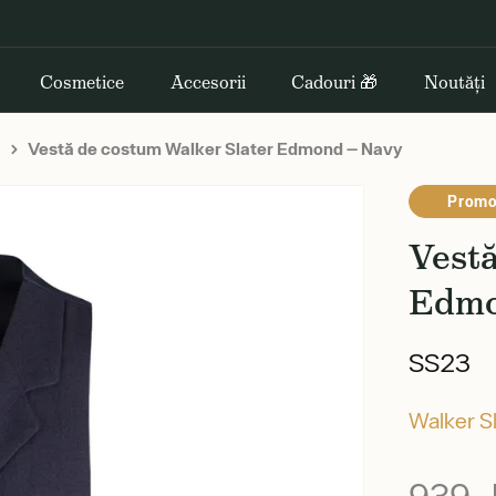
Cosmetice
Accesorii
Cadouri 🎁
Noutăți
Vestă de costum Walker Slater Edmond — Navy
Promo
Vestă
Edmo
SS23
Walker S