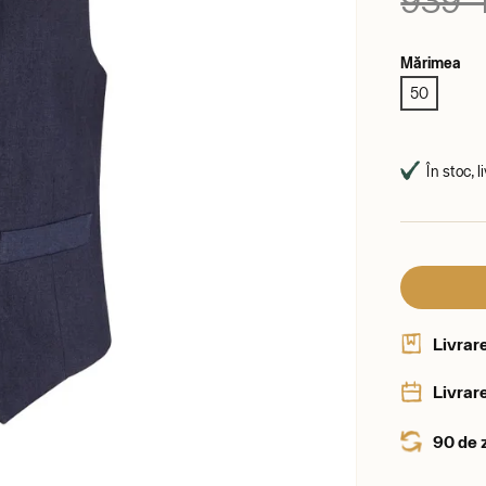
939 l
Mărimea
50
În stoc, l
Livrar
Livrare
90 de 