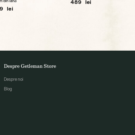
m din lână
489 lei
9 lei
Despre Getleman Store
Despre noi
Blog