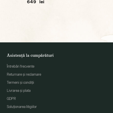
649 lei
Asistență la cumpărături
Întrebări frecvente
Returnare și reclamare
Termeni și condiții
Livrarea și plata
GDPR
Soluționarea litigiilor