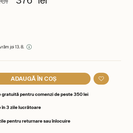
ei
376 lei
ivrăm joi 13. 8.
ADAUGĂ ÎN COȘ
e gratuită pentru comenzi de peste 350 lei
 în 3 zile lucrătoare
zile pentru returnare sau înlocuire