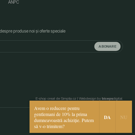
ANPC
 despre produse noi și oferte speciale
ABONARE
biceps
E-shop creat de Simplia.cz
|
Webdesign by
digital.
Avem o reducere pentru
gentlemani de 10% la prima
DA
NU
dumneavoastră achiziție. Putem
să v-o trimitem?