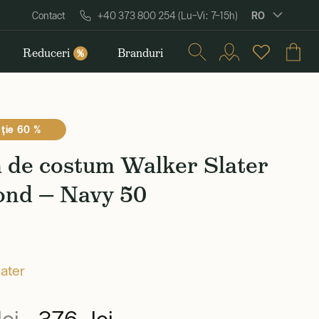
RO
Contact
+40 373 800 254 (Lu–Vi: 7–15h)
Reduceri
Branduri
%
ţie 60 %
 de costum Walker Slater
nd — Navy 50
later