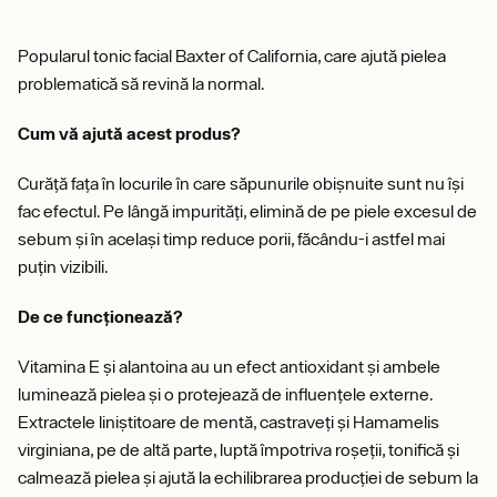
Popularul tonic facial Baxter of California, care ajută pielea
problematică să revină la normal.
Cum vă ajută acest produs?
Curăță fața în locurile în care săpunurile obișnuite sunt nu își
fac efectul. Pe lângă impurități, elimină de pe piele excesul de
sebum și în același timp reduce porii, făcându-i astfel mai
puțin vizibili.
De ce funcționează?
Vitamina E și alantoina au un efect antioxidant și ambele
luminează pielea și o protejează de influențele externe.
Extractele liniștitoare de mentă, castraveți și Hamamelis
virginiana, pe de altă parte, luptă împotriva roșeții, tonifică și
calmează pielea și ajută la echilibrarea producției de sebum la