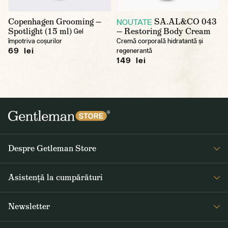
Copenhagen Grooming —
SA.AL&CO 043
NOUTATE
Spotlight (15 ml)
— Restoring Body Cream
Gel
împotriva coșurilor
Cremă corporală hidratantă și
69 lei
regenerantă
149 lei
Despre Getleman Store
Despre noi
Asistență la cumpărături
Blog
Întrebări frecvente
Newsletter
Returnare și reclamare
Primiți săptămânal noutăți interesante de la Gentleman Store și