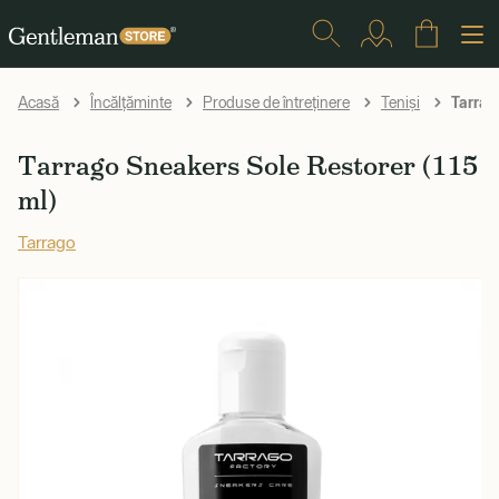
Tarrago
Acasă
Încălțăminte
Produse de întreținere
Teniși
Tarrago Sneakers Sole Restorer (115
ml)
Tarrago