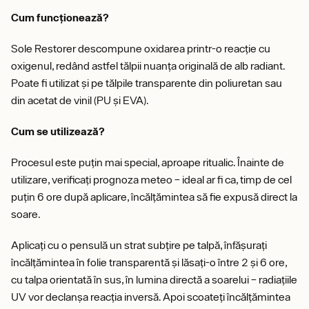
Cum funcționează?
Sole Restorer descompune oxidarea printr-o reacție cu
oxigenul, redând astfel tălpii nuanța originală de alb radiant.
Poate fi utilizat și pe tălpile transparente din poliuretan sau
din acetat de vinil (PU și EVA).
Cum se utilizează?
Procesul este puțin mai special, aproape ritualic. Înainte de
utilizare, verificați prognoza meteo – ideal ar fi ca, timp de cel
puțin 6 ore după aplicare, încălțămintea să fie expusă direct la
soare.
Aplicați cu o pensulă un strat subțire pe talpă, înfășurați
încălțămintea în folie transparentă și lăsați-o între 2 și 6 ore,
cu talpa orientată în sus, în lumina directă a soarelui – radiațiile
UV vor declanșa reacția inversă. Apoi scoateți încălțămintea