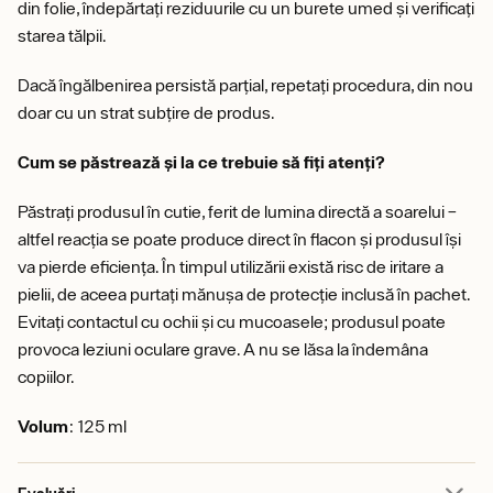
din folie, îndepărtați reziduurile cu un burete umed și verificați
starea tălpii.
Dacă îngălbenirea persistă parțial, repetați procedura, din nou
doar cu un strat subțire de produs.
Cum se păstrează și la ce trebuie să fiți atenți?
Păstrați produsul în cutie, ferit de lumina directă a soarelui –
altfel reacția se poate produce direct în flacon și produsul își
va pierde eficiența. În timpul utilizării există risc de iritare a
pielii, de aceea purtați mănușa de protecție inclusă în pachet.
Evitați contactul cu ochii și cu mucoasele; produsul poate
provoca leziuni oculare grave. A nu se lăsa la îndemâna
copiilor.
Volum
: 125 ml