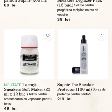
pantofi Saphir (200 ml)
Sneakers Deglazer Pack
(12 buc.)
89 lei
Soluție pentru
pregătirea tenișilor înainte de
vopsire
39 lei
Tarrago
Saphir The Sneaker
NOUTATE
Sneakers Soft Maker (25
Protector (100 ml)
Spray de
ml x 12 buc.)
Aditiv pentru
protecție pentru pantofi
219 lei
amestecarea cu vopseaua pentru
teniși
49 lei