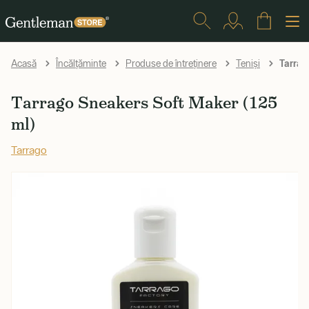
Tarrag
Acasă
Încălțăminte
Produse de întreținere
Teniși
Tarrago Sneakers Soft Maker (125
ml)
Tarrago