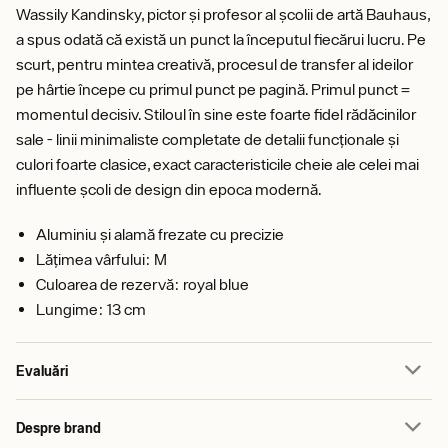
Wassily Kandinsky, pictor și profesor al școlii de artă Bauhaus,
a spus odată că există un punct la începutul fiecărui lucru. Pe
scurt, pentru mintea creativă, procesul de transfer al ideilor
pe hârtie începe cu primul punct pe pagină. Primul punct =
momentul decisiv. Stiloul în sine este foarte fidel rădăcinilor
sale - linii minimaliste completate de detalii funcționale și
culori foarte clasice, exact caracteristicile cheie ale celei mai
influente școli de design din epoca modernă.
Aluminiu și alamă frezate cu precizie
Lățimea vârfului: M
Culoarea de rezervă: royal blue
Lungime: 13 cm
Evaluări
Despre brand