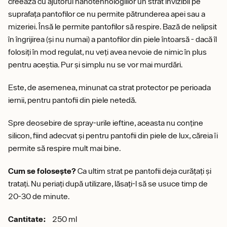
creează cu ajutorul nanotehnologiilor un strat invizibil pe
suprafața pantofilor ce nu permite pătrunderea apei sau a
mizeriei. Însă le permite pantofilor să respire. Bază de nelipsit
în îngrijirea (și nu numai) a pantofilor din piele întoarsă - dacă îl
folosiți în mod regulat, nu veți avea nevoie de nimic în plus
pentru aceștia. Pur și simplu nu se vor mai murdări.
Este, de asemenea, minunat ca strat protector pe perioada
iernii, pentru pantofii din piele netedă.
Spre deosebire de spray-urile ieftine, aceasta nu conține
silicon, fiind adecvat și pentru pantofii din piele de lux, căreia îi
permite să respire mult mai bine.
Cum se folosește?
Ca ultim strat pe pantofii deja curățați și
tratați. Nu periați după utilizare, lăsați-l să se usuce timp de
20-30 de minute.
Cantitate:
250 ml