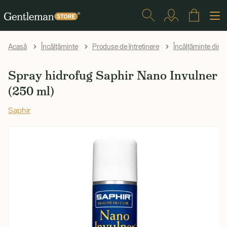
Acasă
Încălțăminte
Produse de întreținere
Încălțăminte din p
Spray hidrofug Saphir Nano Invulner
(250 ml)
Saphir