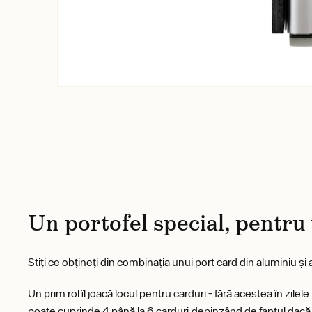
Un portofel special, pentr
Știți ce obțineți din combinația unui port card din aluminiu și 
Un prim rol îl joacă locul pentru carduri - fără acestea în zil
poate cuprinde 4 până la 6 carduri,depinzând de faptul dacă ac