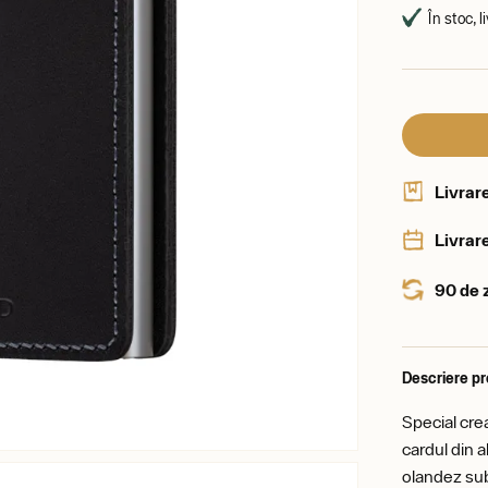
În stoc, l
Livrar
Livrare
90 de 
Descriere p
Special crea
cardul din a
olandez sub