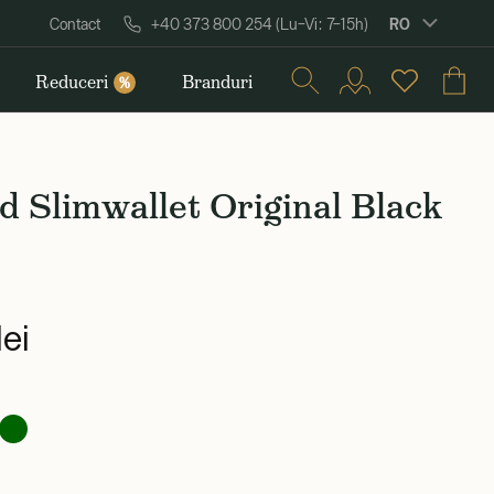
RO
Contact
+40 373 800 254 (Lu–Vi: 7–15h)
Reduceri
Branduri
%
d Slimwallet Original Black
ei