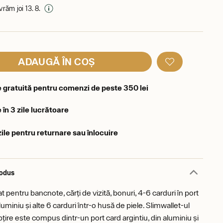
ivrăm joi 13. 8.
ADAUGĂ ÎN COȘ
e gratuită pentru comenzi de peste 350 lei
 în 3 zile lucrătoare
zile pentru returnare sau înlocuire
rodus
t pentru bancnote, cărți de vizită, bonuri, 4-6 carduri în port
luminiu și alte 6 carduri într-o husă de piele. Slimwallet-ul
țire este compus dintr-un port card argintiu, din aluminiu și