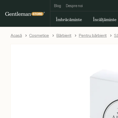
Blog
Despre noi
Îmbrăcăminte
Încălțăminte
Acasă
Cosmetice
Bărbierit
Pentru bărbierit
Să