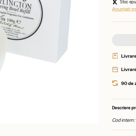
Stoc epui
Anunțați-mă
Livrar
Livrare
90 de 
Descriere p
Cod intern