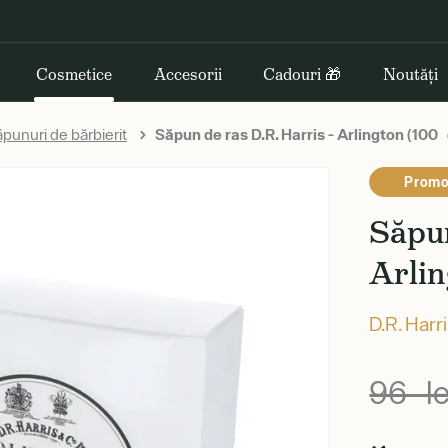
Cosmetice
Accesorii
Cadouri 🎁
Noutăți
punuri de bărbierit
Săpun de ras D.R. Harris - Arlington (100 
Promo
Săpun
Arlin
D.R. Harr
96 le