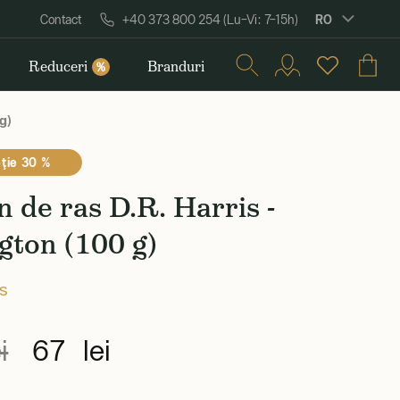
RO
Contact
+40 373 800 254 (Lu–Vi: 7–15h)
Reduceri
Branduri
%
g)
ţie 30 %
 de ras D.R. Harris -
gton (100 g)
is
i
67 lei