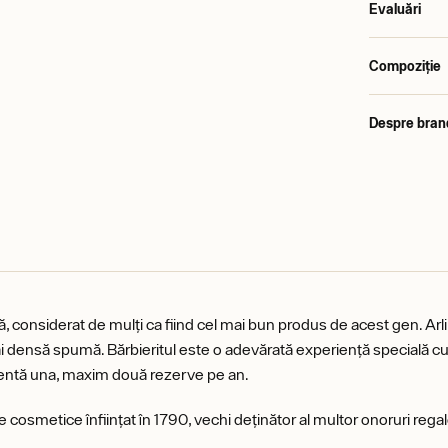
Evaluări
Compoziție
Despre bran
ră, considerat de mulți ca fiind cel mai bun produs de acest gen. Arl
 densă spumă. Bărbieritul este o adevărată experiență specială cu a
icientă una, maxim două rezerve pe an.
se cosmetice înființat în 1790, vechi deținător al multor onoruri re