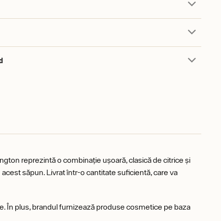
d
ington reprezintă o combinație ușoară, clasică de citrice și
cest săpun. Livrat într-o cantitate suficientă, care va
gale. În plus, brandul furnizează produse cosmetice pe baza