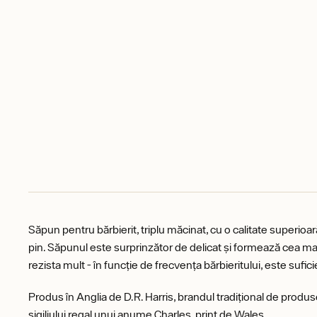
Săpun pentru bărbierit, triplu măcinat, cu o calitate superioa
pin. Săpunul este surprinzător de delicat și formează cea mai
rezista mult - în funcție de frecvența bărbieritului, este suf
Produs în Anglia de D.R. Harris, brandul tradițional de produ
sigiliului regal unui anume Charles, prinț de Wales.