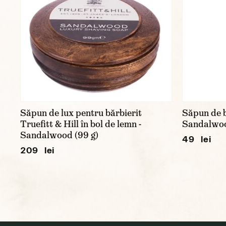
Săpun de lux pentru bărbierit
Săpun de 
Truefitt & Hill în bol de lemn -
Sandalwood
Sandalwood (99 g)
49 lei
209 lei