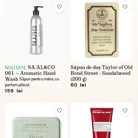
SA.AL&CO
Săpun de duș Taylor of Old
NOUTATE
061 — Aromatic Hand
Bond Street - Sandalwood
Wash
(200 g)
Săpun pentru mâini, cu
60 lei
parfum plăcut
159 lei