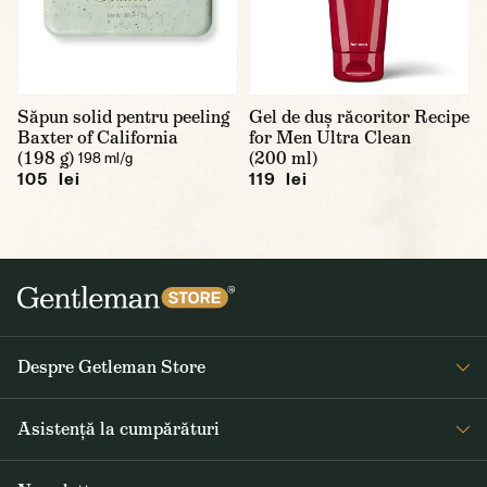
Săpun solid pentru peeling
Gel de duș răcoritor Recipe
Baxter of California
for Men Ultra Clean
(198 g)
(200 ml)
198 ml/g
105 lei
119 lei
Despre Getleman Store
Despre noi
Asistență la cumpărături
Blog
Întrebări frecvente