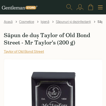
Săpun 
Acasă
Cosmetice
Igienă
Săpunuri și dezinfectanți
Săpun de duș Taylor of Old Bond
Street - Mr Taylor's (200 g)
Taylor of Old Bond Street