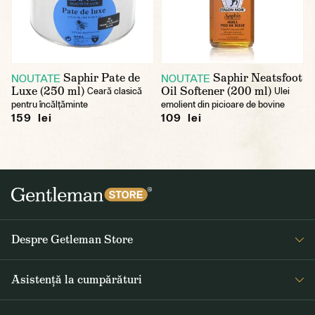
Saphir Pate de
Saphir Neatsfoot
NOUTATE
NOUTATE
Luxe (250 ml)
Oil Softener (200 ml)
Ceară clasică
Ulei
pentru încălțăminte
emolient din picioare de bovine
159 lei
109 lei
Despre Getleman Store
Despre noi
Asistență la cumpărături
Blog
Întrebări frecvente