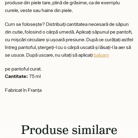
produse din piele tare, plină de grăsime, ca de exemplu
curele, veste sau haine din piele.
Cum se folosește? Distribuiți cantitatea necesară de săpun
din cutie, folosind o cârpă umedă. Aplicați săpunul pe pantofi,
cu mișcări circulare și ușoară presiune. După ce curățați astfel
întreg pantoful, ștergeți-l cu o cârpă uscată și lăsați-l la aer să
se usuce. După uscare, nu uitați să aplicați
balsam
pe pantoful curat.
Cantitate:
75 ml
Fabricat în Franța
Produse similare