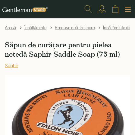
Acasă
Încălțăminte
Produse de întreținere
Încălțăminte din p
Săpun de curățare pentru pielea
netedă Saphir Saddle Soap (75 ml)
Saphir