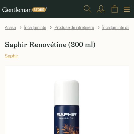
Acasă
Încălțăminte
Produse de întreținere
Încălțăminte din p
Saphir Renovétine (200 ml)
Saphir