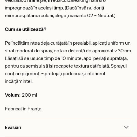
velurată, o hrănește, îi redă culoarea originală și o
impregnează în același timp. (Dacă însă nu doriți
reîmprospătarea culorii, alegeți varianta 02 – Neutral.)
Cum se utilizează?
Pe încălțămintea deja curățată în prealabil, aplicați uniform un
strat moderat de spray, de la o distanță de aproximativ 30 cm.
Lăsați să se usuce timp de 10 minute, apoi periați suprafața,
pentru ca semișul să își recapete textura catifelată. Sprayul
conține pigmenți – protejați podeaua și interiorul
încălțămintei.
Volum
: 200 ml
Fabricat în Franța.
Evaluări