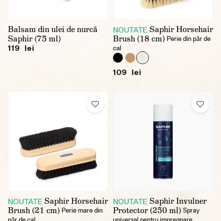
Balsam din ulei de nurcă
Saphir Horsehair
NOUTATE
Saphir (75 ml)
Brush (18 cm)
Perie din păr de
119 lei
cal
109 lei
Saphir Horsehair
Saphir Invulner
NOUTATE
NOUTATE
Brush (21 cm)
Protector (250 ml)
Perie mare din
Spray
păr de cal
universal pentru impregnare