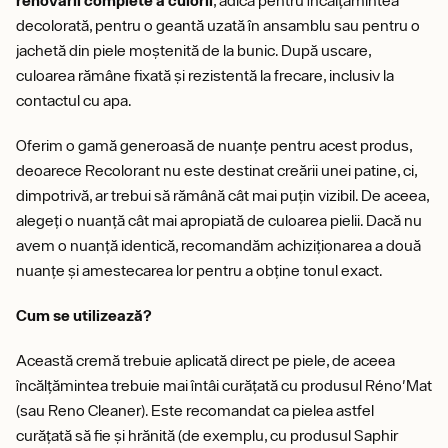
renovării complete a culorii
, adică pentru încălțămintea
decolorată, pentru o geantă uzată în ansamblu sau pentru o
jachetă din piele moștenită de la bunic. După uscare,
culoarea rămâne fixată și rezistentă la frecare, inclusiv la
contactul cu apa.
Oferim o gamă generoasă de nuanțe pentru acest produs,
deoarece Recolorant nu este destinat creării unei patine, ci,
dimpotrivă, ar trebui să rămână cât mai puțin vizibil. De aceea,
alegeți o nuanță cât mai apropiată de culoarea pielii. Dacă nu
avem o nuanță identică, recomandăm achiziționarea a două
nuanțe și amestecarea lor pentru a obține tonul exact.
Cum se utilizează?
Această cremă trebuie aplicată direct pe piele, de aceea
încălțămintea trebuie mai întâi curățată cu produsul Réno'Mat
(sau Reno Cleaner). Este recomandat ca pielea astfel
curățată să fie și hrănită (de exemplu, cu produsul Saphir