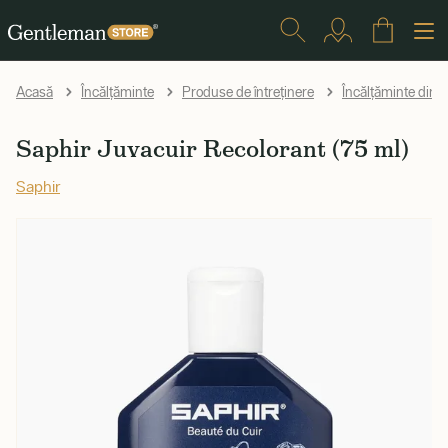
Acasă
Încălțăminte
Produse de întreținere
Încălțăminte din p
Saphir Juvacuir Recolorant (75 ml)
Saphir