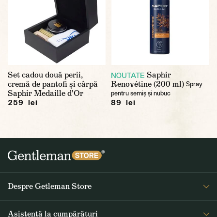
Set cadou două perii,
Saphir
NOUTATE
cremă de pantofi și cârpă
Renovétine (200 ml)
Spray
Saphir Medaille d'Or
pentru semiș și nubuc
259 lei
89 lei
Despre Getleman Store
Despre noi
Asistență la cumpărături