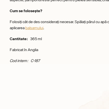
Cum se folosește?
Folosiți cât de des considerați necesar. Spălați părul cu apă 
aplicarea
balsamului
.
Cantitate:
365 ml
Fabricat în Anglia
Cod intern: C-187