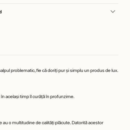
d
lpul problematic, fie că doriți pur și simplu un produs de lux.
i în același timp îl curăță în profunzime.
 au o multitudine de calități plăcute. Datorită acestor