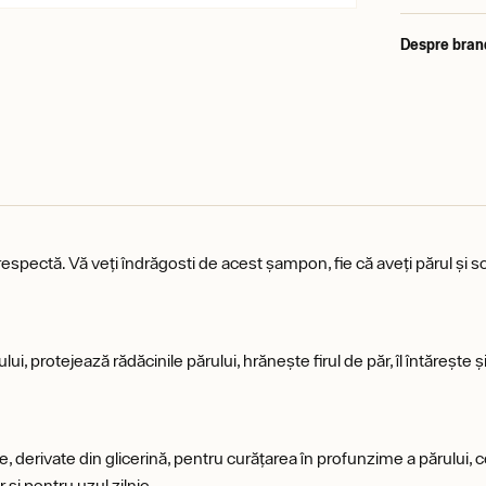
Despre bran
espectă. Vă veți îndrăgosti de acest șampon, fie că aveți părul și sca
lui, protejează rădăcinile părului, hrănește firul de păr, îl întărește ș
derivate din glicerină, pentru curățarea în profunzime a părului, ce
și pentru uzul zilnic.