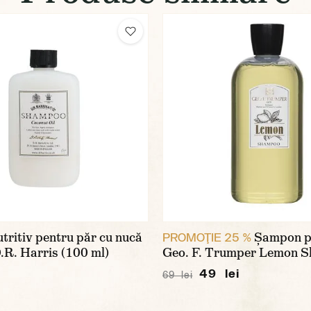
ritiv pentru păr cu nucă
Șampon p
PROMOŢIE 25 %
.R. Harris (100 ml)
Geo. F. Trumper Lemon 
49 lei
69 lei