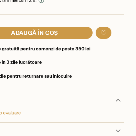
livrăm miercuri 12. 8.
ADAUGĂ ÎN COȘ
e gratuită pentru comenzi de peste 350 lei
 în 3 zile lucrătoare
zile pentru returnare sau înlocuire
o evaluare