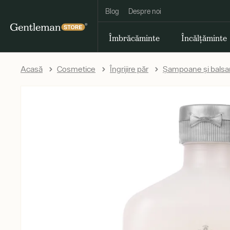
Blog
Despre noi
Îmbrăcăminte
Încălțăminte
Acasă
Cosmetice
Îngrijire păr
Șampoane și balsa