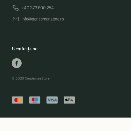
+40 373 800 254
info@gentlemanstore.ro
Urmăriți-ne
© 2026 Gentleman Store