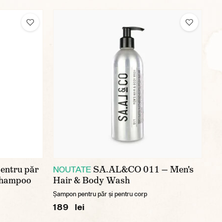
entru păr
SA.AL&CO 011 — Men's
NOUTATE
Shampoo
Hair & Body Wash
Șampon pentru păr și pentru corp
189 lei