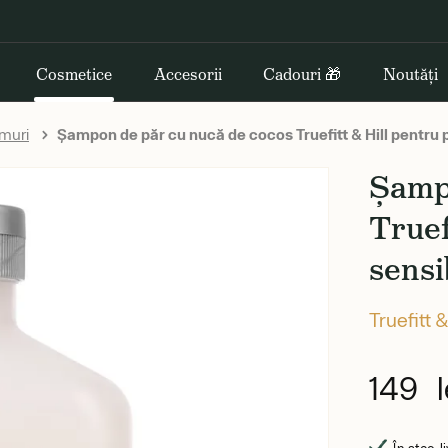
Cosmetice
Accesorii
Cadouri 🎁
Noutăți
muri
Șampon de păr cu nucă de cocos Truefitt & Hill pentru p
Șamp
Truef
sensi
Truefitt &
149 l