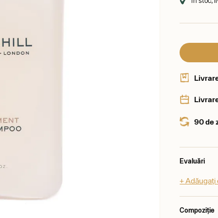
În stoc, 
Livrar
Livrare
90 de 
Evaluări
+ Adăugați 
Compoziție