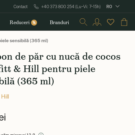
RO
Contact
+40 373 800 254 (Lu–Vi: 7–15h)
Reduceri
Branduri
%
iele sensibilă (365 ml)
on de păr cu nucă de cocos
itt & Hill pentru piele
bilă (365 ml)
 Hill
ei