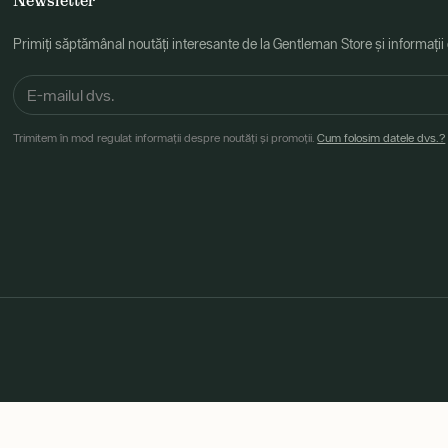
Newsletter
Primiți săptămânal noutăți interesante de la Gentleman Store și informații
Trimitem în mod regulat informații despre noutăți și promoții.
Cum folosim datele dvs.?