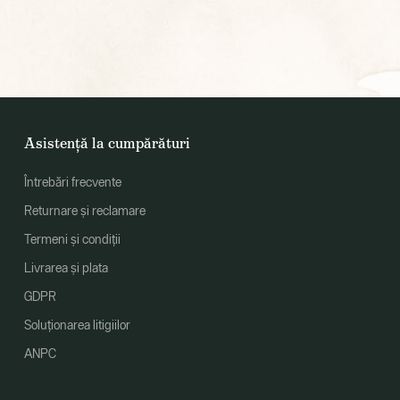
Asistență la cumpărături
Întrebări frecvente
Returnare și reclamare
Termeni și condiții
Livrarea și plata
GDPR
Soluționarea litigiilor
ANPC