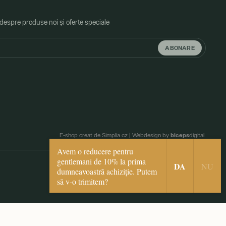
 despre produse noi și oferte speciale
ABONARE
biceps
E-shop creat de Simplia.cz
|
Webdesign by
digital.
Avem o reducere pentru
gentlemani de 10% la prima
DA
NU
dumneavoastră achiziție. Putem
să v-o trimitem?