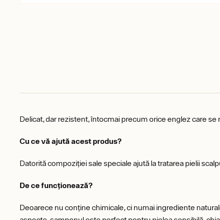
Delicat, dar rezistent, întocmai precum orice englez care se r
Cu ce vă ajută acest produs?
Datorită compoziției sale speciale ajută la tratarea pielii scalpu
De ce funcționează?
Deoarece nu conține chimicale, ci numai ingrediente naturale, 
aspecte, șamponul este perfect pentru pielea sensibilă, chiar 