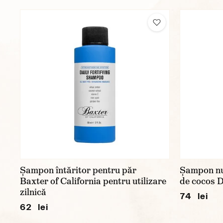
Șampon întăritor pentru păr
Șampon nut
Baxter of California pentru utilizare
de cocos D
zilnică
74 lei
62 lei