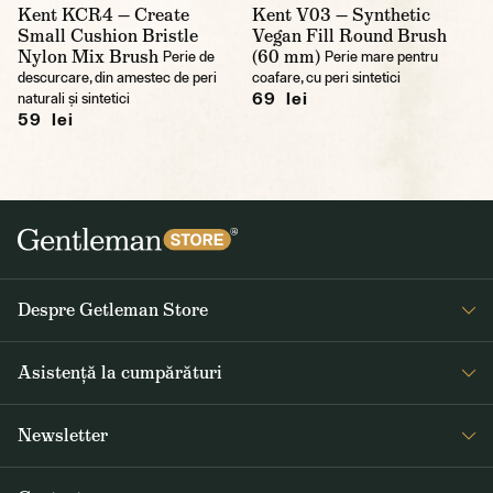
Kent KCR4 — Create
Kent V03 — Synthetic
Small Cushion Bristle
Vegan Fill Round Brush
Nylon Mix Brush
(60 mm)
Perie de
Perie mare pentru
descurcare, din amestec de peri
coafare, cu peri sintetici
69 lei
naturali și sintetici
59 lei
Despre Getleman Store
Despre noi
Asistență la cumpărături
Blog
Întrebări frecvente
Newsletter
Returnare și reclamare
Primiți săptămânal noutăți interesante de la Gentleman Store și
Termeni și condiții