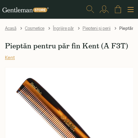
Pieptăn p
Acasă
Cosmetice
Îngrijire păr
Piepteni și perii
Pieptăn pentru păr fin Kent (A F3T)
Kent