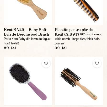
Kent BA29 — Baby Soft
Pieptăn pentru păr des
Bristle Beechwood Brush
Kent (A R9T)
192mm dressing
Perie Kent Baby din lemn de fag, cu
table comb - large size, thick hair,
husă textilă
coarse
89 lei
39 lei